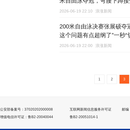
米自由泳夺冠，弯腰下蹲接
紧急撤回一个微笑
2026-06-19 22:10
浪涨新闻
200米自由泳决赛张展硕夺
这个问题有点超纲了”一秒“
2026-06-19 22:00
浪涨新闻
1
2
3
公安部备案号：37020202000008
互联网新闻信息服务许可证
邮编：
增值电信许可证：鲁B2-20040044
鲁B2-20051014-1