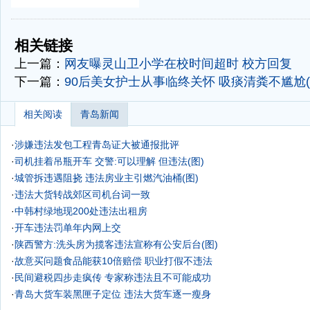
-
-
相关链接
上一篇：
网友曝灵山卫小学在校时间超时 校方回复
下一篇：
90后美女护士从事临终关怀 吸痰清粪不尴尬(
相关阅读
青岛新闻
·
涉嫌违法发包工程青岛证大被通报批评
·
司机挂着吊瓶开车 交警:可以理解 但违法(图)
·
城管拆违遇阻挠 违法房业主引燃汽油桶(图)
·
违法大货转战郊区司机台词一致
·
中韩村绿地现200处违法出租房
·
开车违法罚单年内网上交
·
陕西警方:洗头房为揽客违法宣称有公安后台(图)
·
故意买问题食品能获10倍赔偿 职业打假不违法
·
民间避税四步走疯传 专家称违法且不可能成功
·
青岛大货车装黑匣子定位 违法大货车逐一瘦身