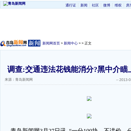
通行证
新闻
社区
微博
维权
房
新闻网首页
>
新闻中心
> > 正文
调查:交通违法花钱能消分?黑中介瞄上
来源：青岛新闻网
--
2013-0
青岛新闻网
3
月
27
日讯
“一分
100
块，不讲价，