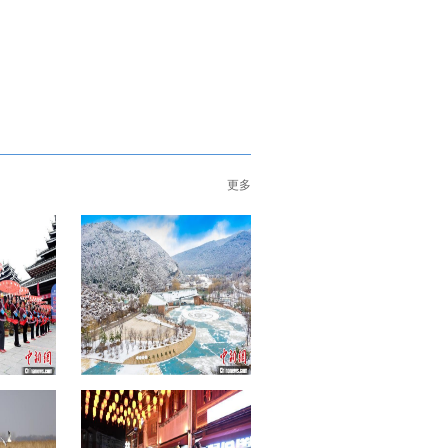
更多
情引客来
革命老区山西左权：春山雪景入
画来