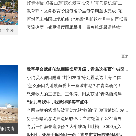
打卡体验“好客山东”接机最高礼仪！“青岛接机酒”主题活动即将启幕
·
青岛启动
教育部：义务教育阶段每名学生每学期至少完成1项科学探究任务
·
新增周末韩国出境航线！“梦想”号邮轮本月中旬再抵青
·
客流热度与盛夏温度同频攀升！青岛机场暑运持续“升温”
·
有一个“浴
节
更多
数字平台赋能传统商圈焕新升级，青岛这条百年街区要再创示范
·
小狗误入仰口隧道 “封闭左道”等处置暖透山海 全国千万网友“瞬间爱上青岛”
·
“怎么会因为地铁而爱上一座城市呢？在青岛会的！”博主发文引来如潮跟评
·
怒海救人的王德强、王华涛、田志获誉“青岛西海岸新区见义勇为模范群体” 每人奖5000元转头全捐了
·
“女儿夸我牛，我觉得确实有点牛”
·
全网点赞的烤馒头被青岛地铁“收编”了 邀请荣姐进站摆摊
·
男子被暗流卷离岸边50多米：当时绝望了 3名“青岛小哥”果断冲进深海救人
·
考后三件套普遍涨价？大学准新生吐槽：3000元入门笔记本一本难求！
·
访问离青
6小时，死神手里抢回一命！青岛市立医院急诊团队成功救治一例乳酸值“爆表”重度脓毒症患者
·