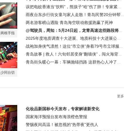
误把电蚊香液当“饮料”，熊孩子“哈”伤了肺！专家紧急提醒
·
雨夜台东步行街女童与家人走散！青岛民警20分钟帮一家人团聚
·
两名游客崂山遇险 青岛海空联动救援跑赢了死神
·
@驾驶员，周知：5月24日起，龙青高速这些路段将进行施工
·
去两根手指
2025年度地质调查十大进展、地质科技十大进展公示，青岛各有一项入选
·
赔付(图)
战袍加身侠气凛然！这位“市立侠”身着79号市立球服硬核施救
·
青岛故事 | 救人！六旬邻居变身“翻墙侠”，闯火海背出八旬俩老人
·
青岛街头暖心一幕：车辆抛锚挡路 这群热心人冲了上去……
·
老少同台切
运动达人
更多
化妆品新国标今天发布，专家解读新变化
·
国家海洋预报台发布海浪橙色警报
·
警惕夜间高温！被忽视的“热带夜”更伤人
·