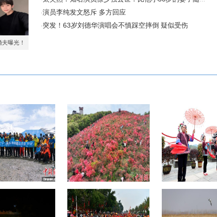
演员李纯发文怒斥 多方回应
·
突发！63岁刘德华演唱会不慎踩空摔倒 疑似受伤
·
未婚夫曝光！
身即地狱》
届玉珠峰登山大会闭幕
浙江瑞安圣井山千亩杜鹃花海引
广西侗乡多彩风
71人成功登顶
游人