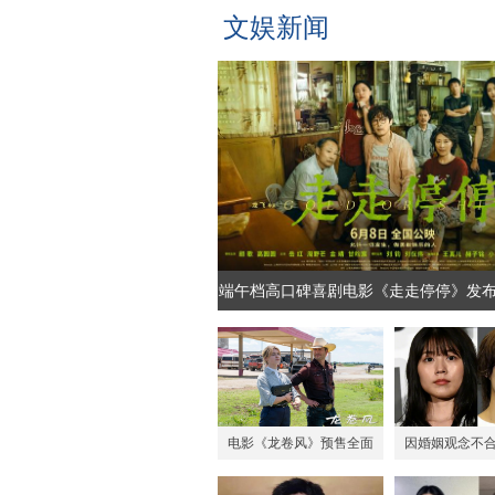
文娱新闻
端午档高口碑喜剧电影《走走停停》发
寻找自洽的人生答案
电影《龙卷风》预售全面
因婚姻观念不
开启 “暴风预警”新预告展
纯与高桥海