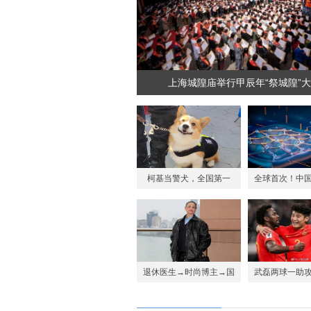
上海城隍庙举行甲辰年“祭城隍”
柯基当警犬，全国第一
全球首次！中
只！潍坊这只警犬走红网
衔 取得突
络
退休医生→时尚博主→国
武磊两球一助
际T台，她简直太酷啦
足4-1新