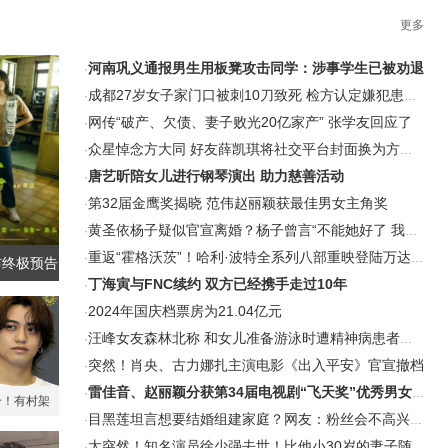
更多
河南巩义通报男生用板凳攻击同学：涉事学生已被劝退
·
成都27岁女子家门口被刺10刀致死 检方认定嫌犯患精神分裂
·
网传“破产、欠债、妻子败光20亿家产” 张学友回应了
·
众星悼念方大同 好友薛凯琪将社交平台封面换为方大同绘本
·
唐艺昕陪女儿进行钢琴演出 助力慈善活动
·
第32届金鹰奖揭晓 范伟赵丽颖获最佳男女主角奖
·
黄圣依杨子疑似官宣离婚？杨子曾言“不能她好了 我和巨力集团不好”
·
重返“霍格沃茨”！哈利·波特全系列八部重映登陆万达影城大银幕
·
布终极预告
丁海寅与FNC续约 双方已经携手走过10年
·
2024年国庆档票房为21.04亿元
·
汪峰女友森林北称 和女儿准备游泳时遭精神病患者骚扰
·
突然！肖央、古力娜扎主演电影《出入平安》官宣撤档
·
雷佳音、赵丽颖分获第34届电视剧“飞天奖”优秀男女演员奖
·
合！有村架
目黑莲坦言想要结婚组建家庭？网友：粉丝会不高兴的吧？
·
人分手
太突然！知名演员徐少强去世！比他小30岁的妻子随后去世
·