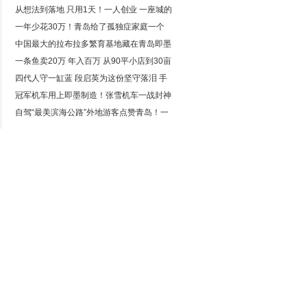
来“哈”一杯
从想法到落地 只用1天！一人创业 一座城的
诚意 青岛让“一人公司”跑出加速度
一年少花30万！青岛给了孤独症家庭一个
托底的答案
中国最大的拉布拉多繁育基地藏在青岛即墨
占地75亩年入七位数
一条鱼卖20万 年入百万 从90平小店到30亩
渔场 青岛“锦鲤大王”带动乡邻增收
四代人守一缸蓝 段启英为这份坚守落泪 手
工的温度机器给不了
冠军机车用上即墨制造！张雪机车一战封神
青岛大洋订单净增100%
自驾“最美滨海公路”外地游客点赞青岛！一
路串起山海美景 邂逅青岛春日温柔