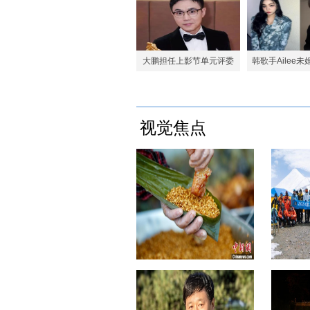
现自然威力
大鹏担任上影节单元评委
韩歌手Ailee
持续为电影新声代发展蓄
曾出演过《单
能
视觉焦点
安徽黄山：创意臭鳜鱼肉粽飘香
第二十二
端午