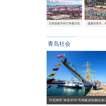
年研学活动在
北海造船手持订单量历史
盛夏的青岛，
性突破100艘大关！7月迎
场”啤酒
多个节点 绿色船舶占比超
青岛社会
80%
印尼海军“神圣毕玛”号风帆训练舰结束