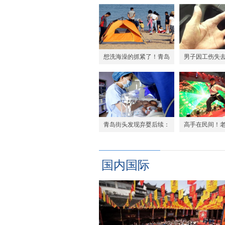
想洗海澡的抓紧了！青岛
男子因工伤失
七大海水浴场预计后天关
三年时间未收到
闭
青岛街头发现弃婴后续：
高手在民间！
父母不出现孩子将送福利
磋 角逐最美
院
国内
国际