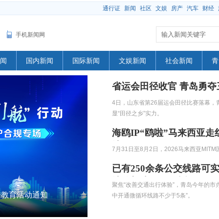
通行证
新闻
社区
文娱
房产
汽车
财经
手机新闻网
闻
国内新闻
国际新闻
文娱新闻
社会新闻
青
省运会田径收官 青岛勇夺
4日，山东省第26届运会田径比赛落幕
显“田径之乡”实力。
海鸥IP“鸥啦”马来西亚
地
7月31日至8月2日，2026马来西亚MI
已有250余条公交线路可
地铁加速“两网融合”
聚焦“改善交通出行体验”，青岛今年的市
传教育活动通知
中开通微循环线路不少于5条”。