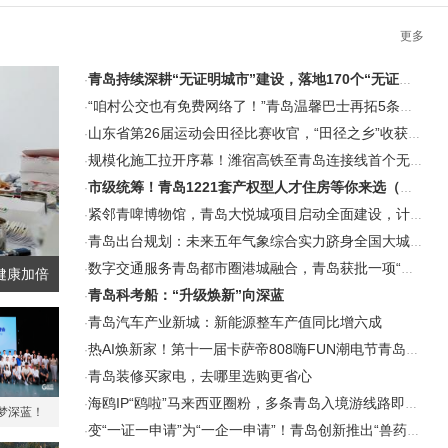
更多
青岛持续深耕“无证明城市”建设，落地170个“无证明”应用场景
·
“咱村公交也有免费网络了！”青岛温馨巴士再拓5条免费WiFi线路
·
山东省第26届运动会田径比赛收官，“田径之乡”收获三个第一
·
规模化施工拉开序幕！潍宿高铁至青岛连接线首个无砟轨道工艺性试验通过验收
·
市级统筹！青岛1221套产权型人才住房等你来选（附项目名单）
·
紧邻青啤博物馆，青岛大悦城项目启动全面建设，计划2029年竣工开业
·
青岛出台规划：未来五年气象综合实力跻身全国大城市第一方阵
·
数字交通服务青岛都市圈港城融合，青岛获批一项“交通强国”专项试点
·
健康加倍
青岛科考船：“升级焕新”向深蓝
·
青岛汽车产业新城：新能源整车产值同比增六成
·
热AI焕新家！第十一届卡萨帝808嗨FUN潮电节青岛主会场重磅启幕
·
青岛装修买家电，去哪里选购更省心
·
海鸥IP“鸥啦”马来西亚圈粉，多条青岛入境游线路即将落地
·
梦深蓝！
变“一证一申请”为“一企一申请”！青岛创新推出“兽药经营一件事”改革
·
苗”全国青少