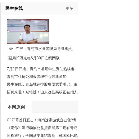
民生在线
更多
民生在线：青岛市水务管理局党组成员、
副局长万光临6月30日在线网谈
7月1日开通！青岛市暑期学生资助热线电
话公布
青岛市住房公积金管理中心最新通知
民生在线：青岛城运控股集团党委书记、董
事长邢昌友网谈回顾
招聘来啦！别错过！山东这些高校正在招人
本网原创
CJ开幕首日直击！海南这家游戏企业凭“情
义”出圈
《宠你》流浪动物公益摄影展第二期在青岛
开幕
同程旅行：全国酒友集结青岛，韩国欧巴也