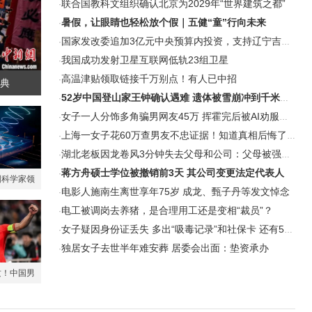
联合国教科文组织确认北京为2029年“世界建筑之都”
·
暑假，让眼睛也轻松放个假｜五健“童”行向未来
·
国家发改委追加3亿元中央预算内投资，支持辽宁吉林暴雨洪涝灾后恢复
·
我国成功发射卫星互联网低轨23组卫星
·
高温津贴领取链接千万别点！有人已中招
·
大典
52岁中国登山家王钟确认遇难 遗体被雪崩冲到千米之下
·
女子一人分饰多角骗男网友45万 挥霍完后被AI劝服自首
·
上海一女子花60万查男友不忠证据！知道真相后悔了…警方公布细节
·
湖北老板因龙卷风3分钟失去父母和公司：父母被强风卷走
·
蒋方舟硕士学位被撤销前3天 其公司变更法定代表人
·
国科学家领
电影人施南生离世享年75岁 成龙、甄子丹等发文悼念
·
破性成果
电工被调岗去养猪，是合理用工还是变相“裁员”？
·
女子疑因身份证丢失 多出“吸毒记录”和社保卡 还有590万流水
·
独居女子去世半年难安葬 居委会出面：垫资承办
·
攻！中国男
加坡队