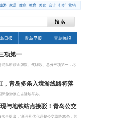
旅游
家居
健康
教育
美食
会计
打折
营销
岛日报
青岛早报
青岛晚报
三项第一
，青岛队斩获金牌数、奖牌数、总分三项第一，尽
走红，青岛多条入境游线路将落
TM国际旅游展在吉隆坡举办。
实现与地铁站点接驳！青岛公交
办实事提出，“新开和优化调整公交线路30条，其