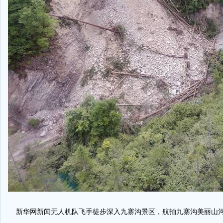
新华网新闻无人机队飞手徒步深入九寨沟景区，航拍九寨沟美丽山河