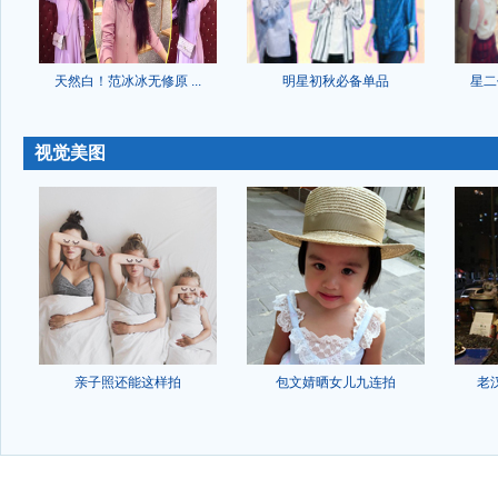
天然白！范冰冰无修原 ...
明星初秋必备单品
星二
-
视觉美图
亲子照还能这样拍
包文婧晒女儿九连拍
老
-