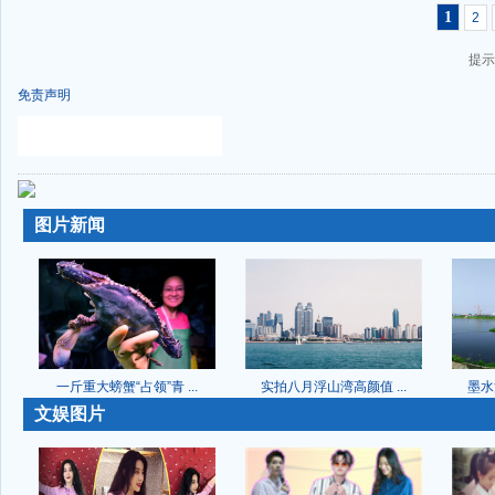
1
2
提示
免责声明
-
-
图片新闻
一斤重大螃蟹“占领”青 ...
实拍八月浮山湾高颜值 ...
墨水
-
文娱图片