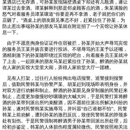
某酒店已无存酒，可孙某发现隔壁酒桌下却还有几瓶酒，遂让
谭某过去拿酒。谭某解释到那是邻桌顾客点的酒，朱某满脸的
怒气对着服务员谭某嚷道“你要是再不拿酒，老子就把你们的
店砸了。”酒桌上的朋友眼见事态不好，赶紧拉住了孙某，为
防止惹出事端孙某的朋友马某就在附近招了一个宾馆让孙某休
息一下。
由于不愿意掏身份证证件住宿被拦，孙某开始大声辱骂宾馆
的服务员王某并扬言要进行投诉。不堪辱骂的王某予以还嘴，
酒精刺激下的孙某随即绕过宾馆的吧台，向着服务员王某就冲
了上去，一起跟来的朋友马某赶紧拉住了孙某。醉酒的孙某就
在人家的宾馆大堂里大闹，弄得人家前堂大厅一团糟。
见有人打架，过往行人纷纷掏出电话报警。巡警接到报警
后，值勤民警韩某与协警严某、胡某赶到现场即表明身份，并
对双方进行劝解和制止。醉酒的孙某眼见身穿制服的民警赶来
制止，态度更加傲慢吵吵嚷嚷的大喊大叫，于是民警打算将醉
酒的孙某带到派出所约束醒酒，因不愿前往派出所解决纠纷的
孙某，遂对民警韩某实施辱骂，并叫嚣“自己谁都不怕”。民警
韩某上前劝解，遭到孙某的激烈反抗，致使民警韩某的脖颈多
处有划伤。于是民警强制将醉酒男子孙某带回派出所处理，后
经初步鉴定，韩某的人体损伤程度属轻微伤。民警按照相关法