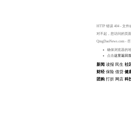
HTTP 错误 404 -
对不起，您访问的页
QingDaoNews.
确保浏览器的
点击
这里返回
新闻
读报
民生
社
财经
保险
借贷
健
团购
打折
网店
科