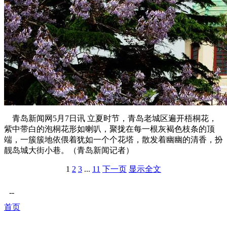
青岛新闻网5月7日讯 立夏时节，青岛老城区遍开梧桐花，
紫中带白的泡桐花形如喇叭，聚拢在每一根灰褐色枝条的顶
端，一簇簇地依偎着犹如一个个花塔，散发着幽幽的清香，扮
靓岛城大街小巷。（青岛新闻记者）
1
2
3
...
11
下一页
显示全文
--
首页