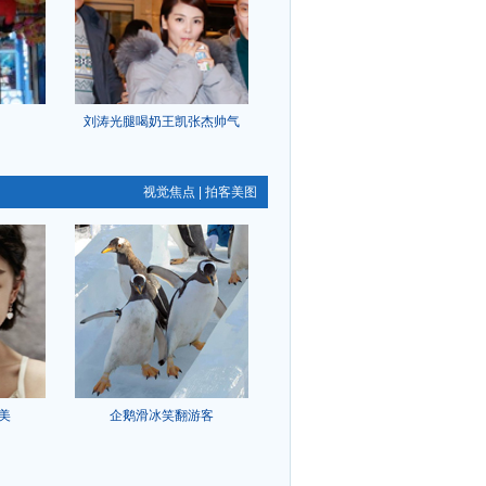
刘涛光腿喝奶王凯张杰帅气
视觉焦点
|
拍客美图
美
企鹅滑冰笑翻游客