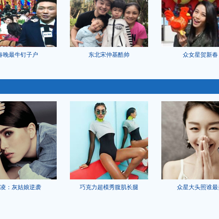
春晚最牛钉子户
东北宋仲基酷帅
众女星贺新春
凌：灰姑娘逆袭
巧克力超模秀腹肌长腿
众星大头照谁最