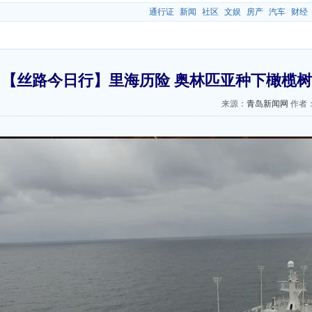
通行证
新闻
社区
文娱
房产
汽车
财经
【丝路今日行】里海历险 奥林匹亚种下橄榄树
来源：
青岛新闻网
作者