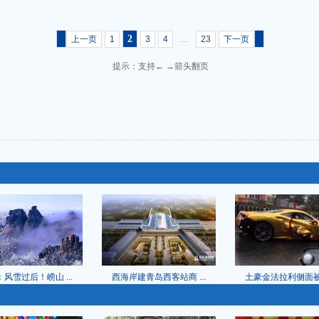
2
...
上一页
1
3
4
23
下一页
提示：支持← →箭头翻页
风雪过后！崂山 ...
西海岸建青岛西客站商 ...
土豪金法拉利侧面被撞 