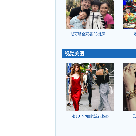
胡可晒全家福:"东北宋 ...
-
视觉美图
难以Hold住的流行趋势
昆
-