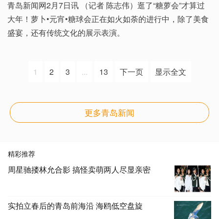
青岛新闻网2月7日讯 （记者 陈志伟）逛了“糖萝会”才算过
大年！萝卜•元宵•糖球会正在如火如荼的进行中，除了美食
盛宴，还有传统文化的展示表演。
1
2
3
...
13
下一页
显示全文
更多青岛新闻
精彩推荐
周星驰搂林允合影 搞怪卖萌两人尽显亲密
实拍立春后的青岛前海沿 海鸥低空盘旋