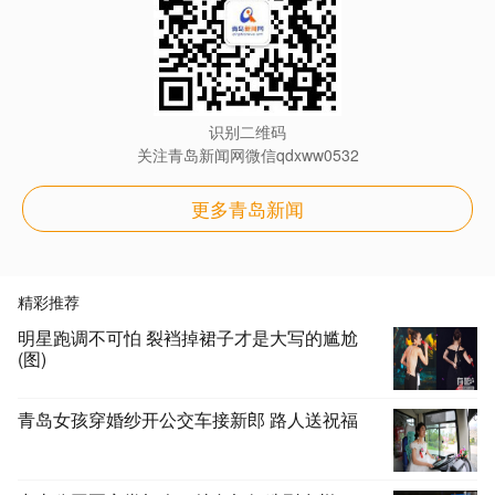
识别二维码
关注青岛新闻网微信qdxww0532
更多青岛新闻
精彩推荐
明星跑调不可怕 裂裆掉裙子才是大写的尴尬
(图)
青岛女孩穿婚纱开公交车接新郎 路人送祝福