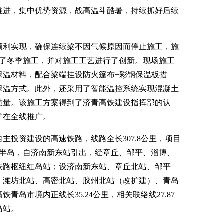
推进，集中优势资源，战高温斗酷暑，持续抓好后续
利实现，确保连续梁不因气候原因而停止施工，施
展了冬季施工，并对施工工艺进行了创新。现场施工
保温材料，配合梁端挂设防火篷布+彩钢保温板措
保温方式。此外，还采用了智能温控系统实现混凝土
质量。该施工方案得到了济青高铁建设指挥部的认
并在全线推广。
投资建设的高速铁路，线路全长307.8公里，项目
东半岛，自济南新东站引出，经章丘、邹平、淄博、
铁路枢纽红岛站；设济南新东站、章丘北站、邹平
、潍坊北站、高密北站、胶州北站（改扩建）、青岛
青岛市境内正线长35.24公里，相关联络线27.87
岛站。