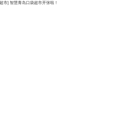
超市
]
智慧青岛口袋超市开张啦！