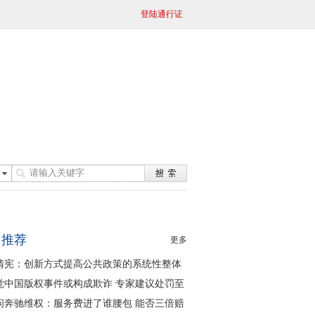
登陆通行证
日推荐
更多
清宪：创新方式提高公共政策的系统性整体
同性
觉中国版权事件或构成欺诈 专家建议处罚至
问奔驰维权：服务费进了谁腰包 能否三倍赔