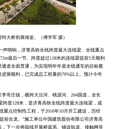
河特大桥初展雄姿。（傅学军 摄）
一声哨响，济青高铁全线跨度最大连续梁、全线重点
+72m最后一节、跨度超过128米的连续梁提前5天顺利
梁通道全面贯通，为实现明年年底全线通车的目标奠
进展顺利，已完成总工程量的70%以上。预计今年
李哥庄镇，横跨大沽河、桃源河、204国道，全长
连续梁跨度128米，是济青高铁全线跨度最大连续梁，成
重点控制性工程，于2016年10月开工建设，历经
现提前合龙。”施工单位中国建筑股份有限公司济青高
后，下一步将陆续开展桥面系、铺设轨道、接触网等