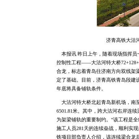
济青高铁大沽
本报讯 昨日上午，随着现场指挥员
控制性工程——大沽河特大桥72+128
合龙，标志着青岛往济南方向双线架
定了基础。目前，济青高铁青岛段建设
年底将具备铺轨条件。
大沽河特大桥北起青岛新机场，南至
6501.81米。其中，跨大沽河右岸
为架梁铺轨的重要制约。“该工程是全线
施工人员281天的连续奋战，顺利实
铁项目部负责人介绍，该连续梁合龙