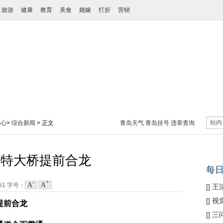
旅游
健康
教育
美食
婚嫁
打折
营销
站内
中心
>
综合新闻
> 正文
青岛天气
青岛挂号
违章查询
河特大桥提前合龙
每
-
+
A
A
:51
字号：
[
]
王
性协
[
]
视
提前合龙
痛
[
]
三