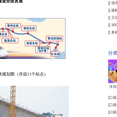
通道全面贯通
偿
[
]
张
公
[
]
接
为主
[
]
王
[
]
3
省钱
[
]
多
代"
分
铁规划图（共设11个站点）
冷冻
[
口袋
[
口袋
[
口袋