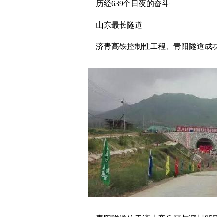
历经639个日夜的奋斗
山东最长隧道——
济青高铁控制性工程、青阳隧道成