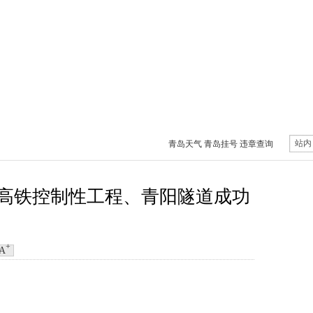
站内
青岛天气
青岛挂号
违章查询
高铁控制性工程、青阳隧道成功
+
A