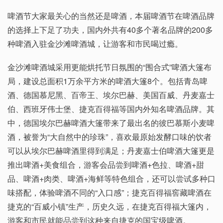
啤酒节大家最关心的当然还是啤酒，本届啤酒节在啤酒品牌
的选择上下足了功夫，国内外共有40多个著名品牌的200多
种啤酒入驻金沙滩啤酒城，让游客和市民喝过瘾。
金沙滩啤酒城采用更能烘托节日氛围的“围合式”啤酒大篷布
局，建设总面积1万余平方米的啤酒大篷8个。包括青岛啤
酒、德国慕尼黑、百帝王、埃尔巴赫、美国百威、丹麦嘉士
伯、西班牙伟士堡、捷克百得福等国内外知名啤酒品牌。其
中，德国埃尔巴赫啤酒大篷带来了最出名的彼巴慕斯小麦啤
酒，被誉为“大自然中的珍珠”，喜欢最原始发酵口味的饮者
可以从埃尔巴赫啤酒里得到满足；丹麦嘉士伯啤酒大篷更是
推出啤酒+美食组合，游客会品尝到啤酒+色拉、啤酒+甜
品、啤酒+肉类、啤酒+海鲜等特色组合，还可以尝试多种口
味搭配，体验啤酒不同的“入口感”；捷克百得福窖藏啤酒在
捷克的“百威小镇”生产，历史久远，在捷克百得福大篷内，
游客和市民就能品尝到这种来自捷克的国宝级啤酒。