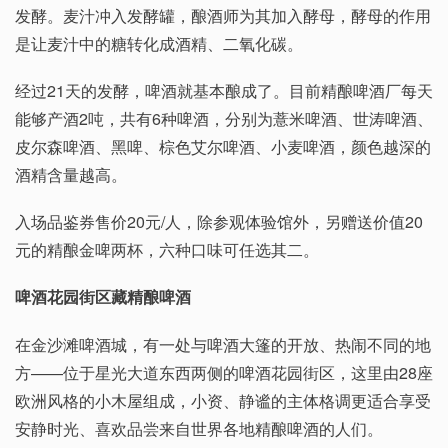
发酵。麦汁冲入发酵罐，酿酒师为其加入酵母，酵母的作用
是让麦汁中的糖转化成酒精、二氧化碳。
经过21天的发酵，啤酒就基本酿成了。目前精酿啤酒厂每天
能够产酒2吨，共有6种啤酒，分别为薏米啤酒、世涛啤酒、
皮尔森啤酒、黑啤、棕色艾尔啤酒、小麦啤酒，颜色越深的
酒精含量越高。
入场品鉴券售价20元/人，除参观体验馆外，另赠送价值20
元的精酿金啤两杯，六种口味可任选其二。
啤酒花园街区藏精酿啤酒
在金沙滩啤酒城，有一处与啤酒大篷的开放、热闹不同的地
方——位于星光大道东西两侧的啤酒花园街区，这里由28座
欧洲风格的小木屋组成，小资、静谧的主体格调更适合享受
安静时光、喜欢品尝来自世界各地精酿啤酒的人们。