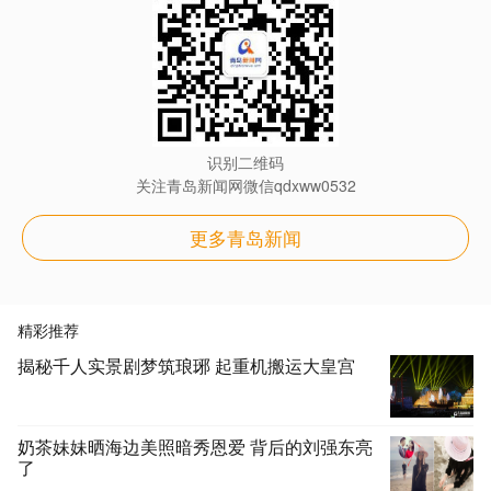
识别二维码
关注青岛新闻网微信qdxww0532
更多青岛新闻
精彩推荐
揭秘千人实景剧梦筑琅琊 起重机搬运大皇宫
奶茶妹妹晒海边美照暗秀恩爱 背后的刘强东亮
了