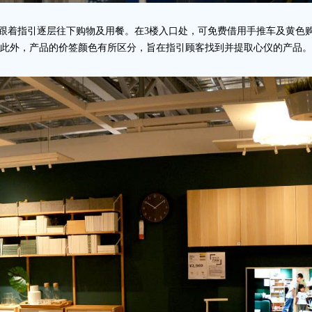
跟着指引逐层往下购物及用餐。在3楼入口处，可免费借用手推车及黄色
。此外，产品的价签颜色有所区分，旨在指引顾客找到并提取心仪的产品。