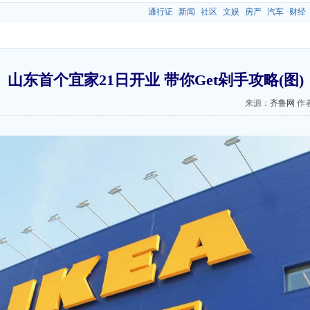
通行证
新闻
社区
文娱
房产
汽车
财经
山东首个宜家21日开业 带你Get剁手攻略(图)
来源：
齐鲁网
作