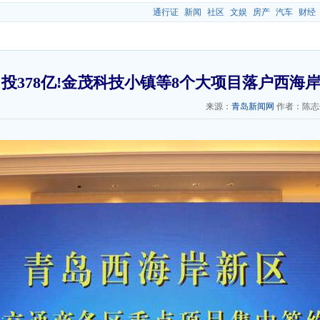
通行证
新闻
社区
文娱
房产
汽车
财经
投378亿!金茂科技小镇等8个大项目落户西海
来源：
青岛新闻网
作者：陈志