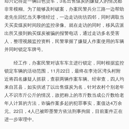
却只记得是一辆白色货车，3名出售煤炭的嫌疑人的情况都
非常模糊。为了能够及时破案，办案民警兵分三路一边帮助
老先生回忆当天事情经过，一边走访街坊四邻，同时调取当
天买卖煤炭时间段的监控录像。就在走访的同时，移风店派
出所又接到购买煤炭被骗的报警电话，通过走访多名受害
人，整理视频监控资料，民警掌握了嫌疑人作案使用的车辆
并同时锁定车牌号。
经工作，办案民警对该车车主进行锁定，同时根据监控
锁定车辆的活动范围，11月22日，最终在李沧区湾头村附
近将四名嫌疑人抓获，查获两辆作案车辆。经审查，四人均
来自莒县，如实供述了以出售煤炭为名，针对农村个别老年
人不识市斤公斤的情况，故把称上的市斤数当成公斤数给老
年人计算的方法，诈骗作案多起的犯罪事实，案值达4万余
元。22日，4人已被即墨警方依法刑事拘留，目前案件正在
进一步审理中。