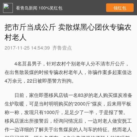
看青岛新闻 100%奖红包
领红包
把市斤当成公斤 卖散煤黑心团伙专骗农
村老人
2017-11-25 14:54:39
齐鲁壹点
4名莒县男子，针对农村个别老年人分不清市斤公斤，
在出售散装煤的时候专骗农村老年人，诈骗作案多起案值达
4万余元，22日被即墨警方刑拘。
日前，家住即墨移风店镇一名83岁的老人购买煤炭准备
生炉取暖，可是当时明明购买的“2000斤”煤炭，后来用平板
称一称，发现只有1000斤，足足少了一半，于是报了警。
移风店派出所接警后，经询问情况后，一边对老人做安抚工
作一边详细的了解关于出售煤炭的人与车的特征。然而老人