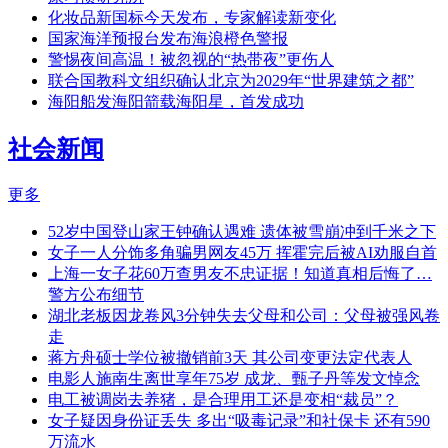
化妆品新国标今天发布，专家解读新变化
国家海洋预报台发布海浪橙色警报
警惕夜间高温！被忽视的“热带夜”更伤人
联合国教科文组织确认北京为2029年“世界建筑之都”
海阳船发海阳箭载海阳星，首发成功
社会新闻
更多
52岁中国登山家王钟确认遇难 遗体被雪崩冲到千米之下
女子一人分饰多角骗男网友45万 挥霍完后被AI劝服自首
上海一女子花60万查男友不忠证据！知道真相后悔了…
警方公布细节
湖北老板因龙卷风3分钟失去父母和公司：父母被强风卷
走
蒋方舟硕士学位被撤销前3天 其公司变更法定代表人
电影人施南生离世享年75岁 成龙、甄子丹等发文悼念
电工被调岗去养猪，是合理用工还是变相“裁员”？
女子疑因身份证丢失 多出“吸毒记录”和社保卡 还有590
万流水