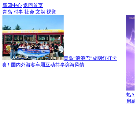
新闻中心
返回首页
青岛
时事
社会
文娱
视觉
青岛“浪浪巴”成网红打卡
地！国内外游客车厢互动共享滨海风情
热A
启幕