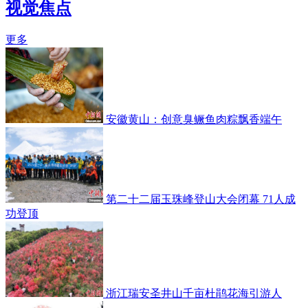
视觉焦点
更多
安徽黄山：创意臭鳜鱼肉粽飘香端午
第二十二届玉珠峰登山大会闭幕 71人成
功登顶
浙江瑞安圣井山千亩杜鹃花海引游人