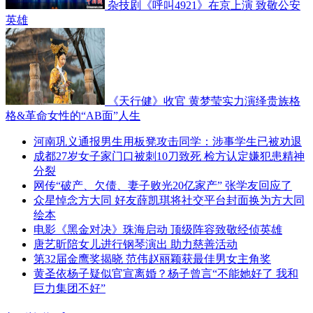
杂技剧《呼叫4921》在京上演 致敬公安
英雄
《天行健》收官 黄梦莹实力演绎贵族格
格&革命女性的“AB面”人生
河南巩义通报男生用板凳攻击同学：涉事学生已被劝退
成都27岁女子家门口被刺10刀致死 检方认定嫌犯患精神
分裂
网传“破产、欠债、妻子败光20亿家产” 张学友回应了
众星悼念方大同 好友薛凯琪将社交平台封面换为方大同
绘本
电影《黑金对决》珠海启动 顶级阵容致敬经侦英雄
唐艺昕陪女儿进行钢琴演出 助力慈善活动
第32届金鹰奖揭晓 范伟赵丽颖获最佳男女主角奖
黄圣依杨子疑似官宣离婚？杨子曾言“不能她好了 我和
巨力集团不好”