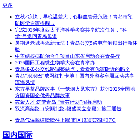
更多
立秋≠凉快，早晚温差大，心脑血管最危险！青岛市预
防医学专家提醒→
完成2026年度西太平洋科学考察共享航次任务，“科
学”号返回青岛母港
暑期逛老城再添新玩法！青岛公交5路电车解锁出行新体
验
中盖结核病防治合作项目山东省启动会在青举行
2026国际工程微生物学大会在青举办
青岛多条公交线路调整站点，看看有你家附近的吗？
青岛“浪浪巴”成网红打卡地！国内外游客车厢互动共享
滨海风情
东方早茶品牌故事《一笼烟火见东方》获评2025全国地
方国资国企优秀品牌故事
芯聚人才 筑梦青岛 “青芯计划”招募启动
双流高架路（安顺北路-银盛泰立交段）施工通告
青岛气温脱缰噌噌往上蹿 市区超30℃郊区37℃
国内国际