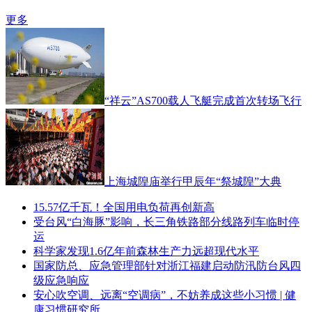
更多
“祥云”AS700载人飞艇完成首次转场飞行
上海城隍庙举行甲辰年“祭城隍”大典
15.57亿千瓦！全国用电负荷再创新高
受台风“白海豚”影响，长三角铁路部分线路列车临时停
运
科学家发现1.6亿年前森林生产力远超现代水平
国家防总、应急管理部针对浙江福建启动防汛防台风四
级应急响应
安心吹空调、远离“空调病”，不妨养成这些小习惯 | 健
康习惯研究所