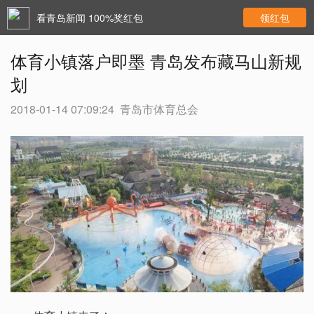
看青岛新闻 100%奖红包
领红包
体育小镇落户即墨 青岛发布藏马山新规
划
2018-01-14 07:09:24
青岛市体育总会