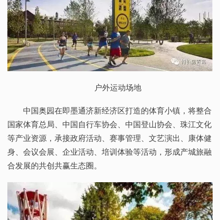
户外运动场地
中国奥园在即墨通济新经济区打造的体育小镇，将整合
国家体育总局、中国自行车协会、中国登山协会、珠江文化
等产业资源，承接政府活动、赛事管理、文艺演出、康体健
身、会议会展、企业活动、培训体验等活动，形成产城旅融
合发展的共创共赢生态圈。