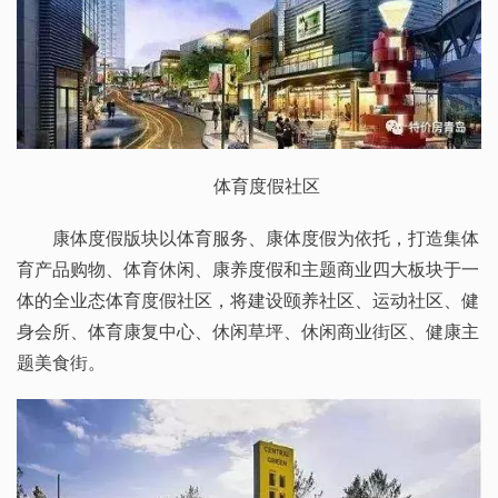
体育度假社区
康体度假版块以体育服务、康体度假为依托，打造集体
育产品购物、体育休闲、康养度假和主题商业四大板块于一
体的全业态体育度假社区，将建设颐养社区、运动社区、健
身会所、体育康复中心、休闲草坪、休闲商业街区、健康主
题美食街。