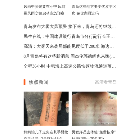
风雨中荧光黄在守护 应对
青岛这些地方要变优质学区
暴风雨交警启动应急预案
房 在你家附近吗
青岛发布大雾大风预警 接下来，青岛还将继续30℃+
民生在线：中国建设银行青岛市分行副行长王德平今日网谈
高清：大雾天来袭局部能见度低于200米 海边巨浪惊人
8月青岛将有这些新消息 周杰伦郭德纲也来嗨(图)
全程36小时 中韩海上高速公路快速物流通道落地西海岸
焦点新闻
高清看青岛
妈妈怕儿子走失在其手臂纹
男程序员去体验“免费按摩”