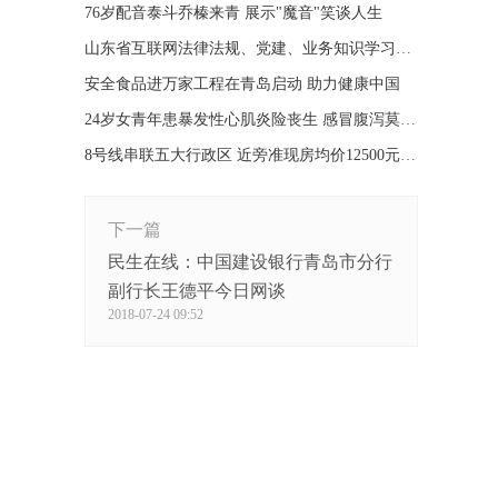
76岁配音泰斗乔榛来青 展示"魔音"笑谈人生
山东省互联网法律法规、党建、业务知识学习测试
安全食品进万家工程在青岛启动 助力健康中国
24岁女青年患暴发性心肌炎险丧生 感冒腹泻莫小视
8号线串联五大行政区 近旁准现房均价12500元/㎡
下一篇
民生在线：中国建设银行青岛市分行
副行长王德平今日网谈
2018-07-24 09:52