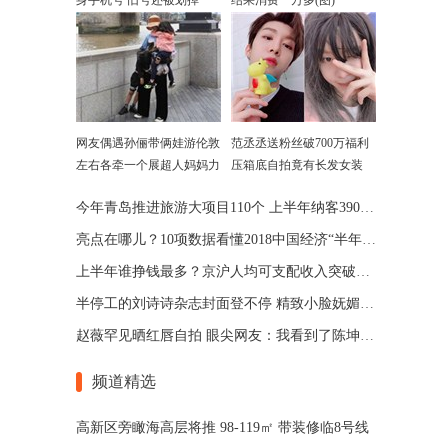
身手机号 旧号还被划掉
结果消费一万多(图)
网友偶遇孙俪带俩娃游伦敦
范丞丞送粉丝破700万福利
左右各牵一个展超人妈妈力
压箱底自拍竟有长发女装
look
今年青岛推进旅游大项目110个 上半年纳客3902万人次
亮点在哪儿？10项数据看懂2018中国经济“半年报”
上半年谁挣钱最多？京沪人均可支配收入突破3万元
半停工的刘诗诗杂志封面登不停 精致小脸妩媚迷人
赵薇罕见晒红唇自拍 眼尖网友：我看到了陈坤(图)
频道精选
高新区旁瞰海高层将推 98-119㎡ 带装修临8号线