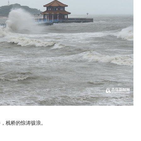
午，栈桥的惊涛骇浪。