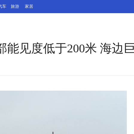
汽车
旅游
家居
能见度低于200米 海边