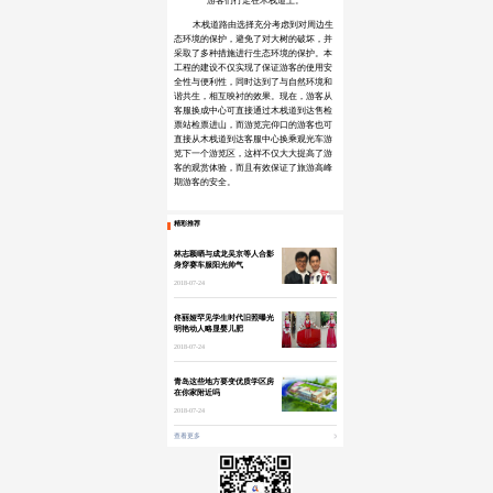
游客们行走在木栈道上。
木栈道路由选择充分考虑到对周边生
态环境的保护，避免了对大树的破坏，并
采取了多种措施进行生态环境的保护。本
工程的建设不仅实现了保证游客的使用安
全性与便利性，同时达到了与自然环境和
谐共生，相互映衬的效果。现在，游客从
客服换成中心可直接通过木栈道到达售检
票站检票进山，而游览完仰口的游客也可
直接从木栈道到达客服中心换乘观光车游
览下一个游览区，这样不仅大大提高了游
客的观赏体验，而且有效保证了旅游高峰
期游客的安全。
精彩推荐
林志颖晒与成龙吴京等人合影
身穿赛车服阳光帅气
2018-07-24
佟丽娅罕见学生时代旧照曝光
明艳动人略显婴儿肥
2018-07-24
青岛这些地方要变优质学区房
在你家附近吗
2018-07-24
查看更多