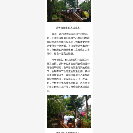
游客们行走在木栈道上。
据悉，仰口游览区木栈道工程启动
前，无直接连接仰口客服中心至仰口售检
票站的游客专用步行系统，游客需要从旅
游专用车行路折返。不仅耽误游客出游时
间，降低游客的游览体验，且造成了人车
混行，存在一定安全隐患。
今年3月底，仰口游览区木栈道工程
开工建设，设计单位多次会同管理处进行
现场调研研究，在不影响河道行洪的前提
下，在现有季节性河流的河道北侧，紧邻
河道岸线加设了一条链接客服中心至售检
票站的木栈道，来实现人车分流。在设计
时，严格遵守生态优先的原则，尽可能少
的破坏自然生态环境，合理规划木栈道路
由。