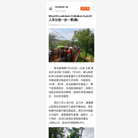
青岛新闻客户端
立即下载
有责任的媒体
崂山仰口游览区木栈道正式启用
人车分流一步一景(图)
青岛新闻网 2018-07-24 16:15
青岛新闻网7月24日讯（记者 王爽 通
讯员 史传朴 王绪娇）7月24日，崂山风景
区仰口游览区连接客服中心至售检票站的
木栈道通过验收并正式启用。木栈道长
245米，宽2米，走在新建的木栈道上，脚
下是潺潺流水，头顶是绿荫成片，游客们
或驻足聆听流水蝉鸣，或倚栏享受绿荫清
凉，无比舒适惬意。
景区工作人员介绍，近几年，随着崂
山风景区品质提升工程的不断推进，景区
软硬件设施不断完善提高，景区对外形象
大大提升，游客量逐年递增。据统计，上
个周末，仅仰口游览区游客接待量近
13000人次，较去年同期增长20％。