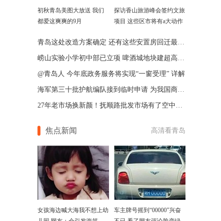
初秋青岛美图大放送 我们
探访香山旅游峰会签约文旅
都爱这爽爽的9月
项目 这些区市将有a大动作
青岛这处改造方案确定 还有这些安置房回迁最新消息
崂山实验小学初中部已立项 啤酒城地块建超高双子塔
@青岛人 今年底政务服务将实现“一窗受理” 详解
海军第三十批护航编队接到临时申请 为我国商船护航
27年老市场换新颜！抚顺路批发市场有了空中停车场
焦点新闻
高清看青岛
女孩海边喊大海我不想上幼
车主牌号摇到“00000”兴奋