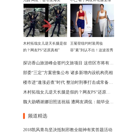
儿园 网友：会引发海笑
不已 看了网友评论脸变绿
木村拓哉女儿逆天长腿是假
王菊登纽约时装周妆
的？网友PS“还原真相”
容"素"到认不出！这波首秀
你打几分
探访香山旅游峰会签约文旅项目 这些区市将有"大动作"
部委“三定”方案密集公布 诸多新增内设机构亮相
楼市进“逢涨必查”时代 整治时刑事打击成常备手段？
木村拓哉女儿逆天长腿是假的？网友PS“还原真相”
魏大勋晒谢娜旧照送祝福 遭网友调侃：能毕业吗？
频道精选
2018凯风青岛坚决抵制邪教全能神有奖答题活动