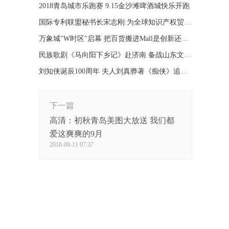
2018青岛城市乐跑赛 9.15金沙滩啤酒城快乐开跑
国际专利联盟秘书长宋志刚:为全球知识产权贸易搭桥梁
万象城"W时区"启幕 把百货搬进Mall是创新还是复古?
民族歌剧《马向阳下乡记》赴济南 备战山东文化艺术节
刘知侠诞辰100周年 夫人刘真骅著《痴侠》追忆往昔
下一篇
高清：初秋青岛美图大放送 我们都
爱这爽爽的9月
2018-09-11 07:37