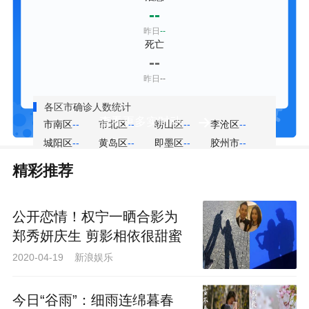
--
昨日
--
死亡
--
昨日
--
各区市确诊人数统计
市南区
--
市北区
--
崂山区
--
李沧区
--
城阳区
--
黄岛区
--
即墨区
--
胶州市
--
平度市
--
莱西市
--
精彩推荐
公开恋情！权宁一晒合影为
郑秀妍庆生 剪影相依很甜蜜
2020-04-19 新浪娱乐
今日“谷雨”：细雨连绵暮春