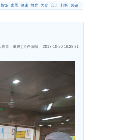
旅游
家居
健康
教育
美食
会计
打折
营销
线
作者：董姣
|
责任编辑：
2017-10-20 16:28:31