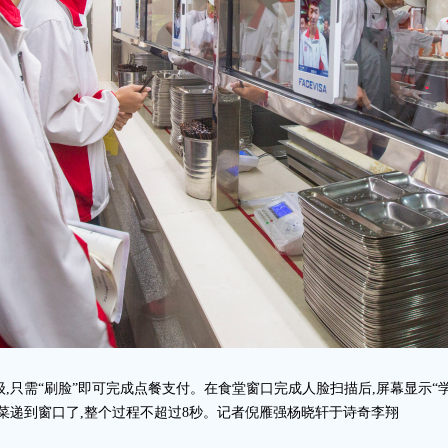
级,只需“刷脸”即可完成点餐支付。在食堂窗口完成人脸扫描后,屏幕显示“
好菜递到窗口了,整个过程不超过8秒。记者倪雁强杨晓轩于诗奇李翔