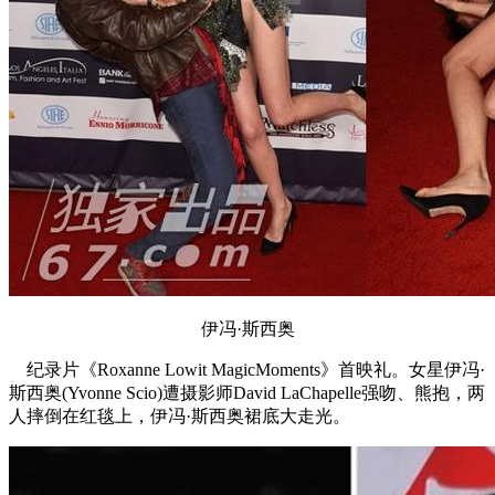
伊冯·斯西奥
纪录片《Roxanne Lowit MagicMoments》首映礼。女星伊冯·
斯西奥(Yvonne Scio)遭摄影师David LaChapelle强吻、熊抱，两
人摔倒在红毯上，伊冯·斯西奥裙底大走光。