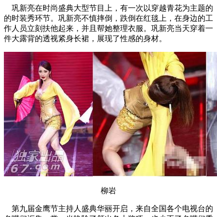
巩新亮在时尚盛典大型节目上，有一次以穿越青花为主题的
的时装秀环节。巩新亮不慎摔倒，跌倒在红毯上，在身边的工
作人员立刻扶他起来，并且帮她整理衣服。巩新亮当天穿着一
件大露背的透视紧身长裙，展现了性感的身材。
柳岩
第九届金鹰节主持人盛典华丽开启，来自全国各个电视台的