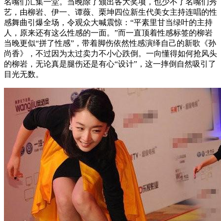
名嘴们汇集一堂。当晚除了颁出各大奖项，也少不了名嘴们秀
艺，由柳岩、伊一、谭薇、栗坤四位新生代美女主持连唱的性
感舞曲引爆全场，令观众大喊震惊：“平素里甘当绿叶的主持
人，原来还有这么性感的一面。”而一直顶着性感标签的柳岩
当晚更似“拼了性感”，带着脚伤依然性感演绎自己的新歌《孙
尚香》，不过因为太过卖力不小心跌倒。一向懂得如何抢风头
的柳岩，无论真是腿伤还是有心“设计”，这一摔倒自然吸引了
目光无数。