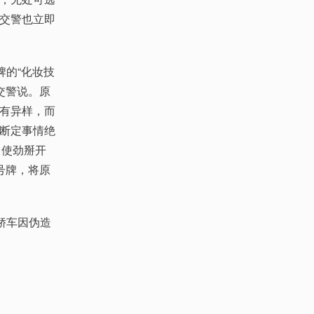
交警也立即
的“化妆技
交警说。原
有异样，而
断定事情绝
，使劲掰开
号牌，将原
轿车因伪造