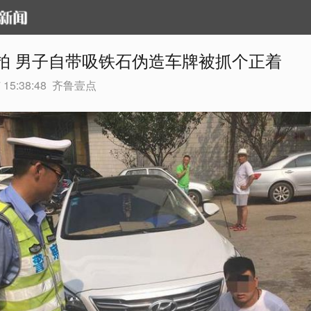
拍 男子自带吸铁石伪造车牌被抓个正着
 15:38:48
齐鲁壹点