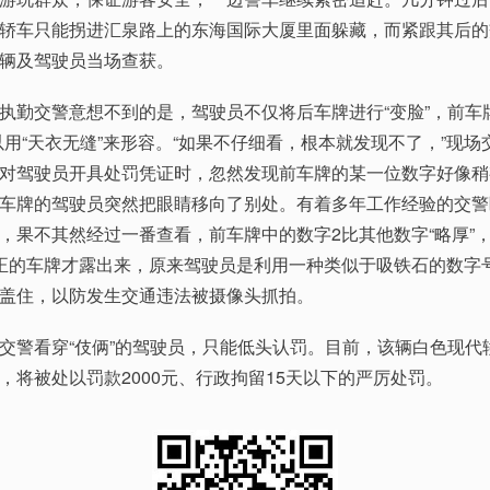
轿车只能拐进汇泉路上的东海国际大厦里面躲藏，而紧跟其后的
辆及驾驶员当场查获。
交警意想不到的是，驾驶员不仅将后车牌进行“变脸”，前车牌
以用“天衣无缝”来形容。“如果不仔细看，根本就发现不了，”现场
对驾驶员开具处罚凭证时，忽然发现前车牌的某一位数字好像稍
车牌的驾驶员突然把眼睛移向了别处。有着多年工作经验的交警
，果不其然经过一番查看，前车牌中的数字2比其他数字“略厚”
正的车牌才露出来，原来驾驶员是利用一种类似于吸铁石的数字
盖住，以防发生交通违法被摄像头抓拍。
警看穿“伎俩”的驾驶员，只能低头认罚。目前，该辆白色现代
，将被处以罚款2000元、行政拘留15天以下的严厉处罚。