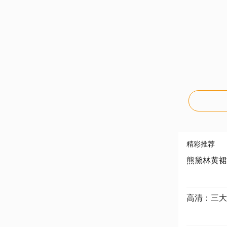
精彩推荐
熊黛林黄裙
高清：三大