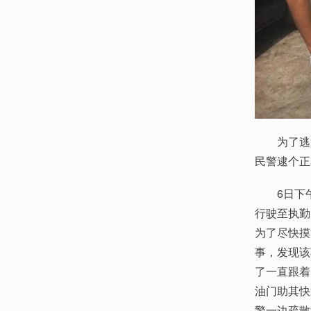
为了逃避
民警逮个正
6日下午
行驶至执勤
为了尽快摸
事，发现该
了一直跟着
油门助其快
警一边疏散