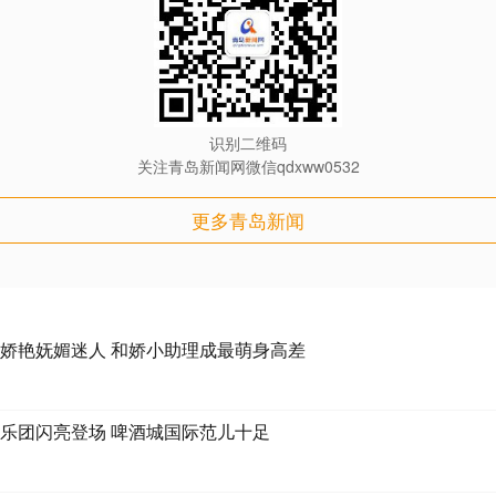
识别二维码
关注青岛新闻网微信qdxww0532
更多青岛新闻
娇艳妩媚迷人 和娇小助理成最萌身高差
乐团闪亮登场 啤酒城国际范儿十足