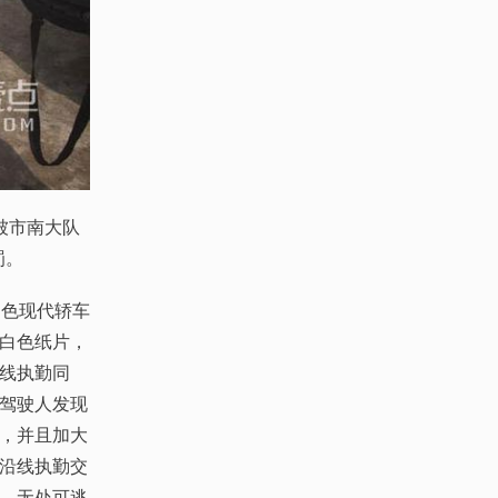
被市南大队
罚。
色现代轿车
白色纸片，
线执勤同
驾驶人发现
，并且加大
沿线执勤交
，无处可逃