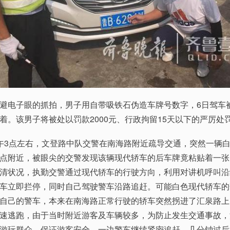
电子眼的抓拍，男子用自带吸铁石伪造车牌号数字，6日驾车
着。该男子将被处以罚款2000元、行政拘留15天以下的严厉处
3点左右，文登路中队交警在南海路附近疏导交通，突然一辆白
点附近，被眼尖的交警发现该辆现代轿车的后车牌竟粘贴着一张
清状况，执勤交警通过现代轿车的行驶方向，利用对讲机呼叫沿
车立即拦停，同时自己驾驶警车沿路追赶。可能白色现代轿车的
自己的警车，本来在南海路正常行驶的轿车突然拐进了汇泉路上
速逃跑，由于当时附近游客及车辆较多，为防止发生交通事故，
游玩群众，保证游客安全，一边警车继续紧密追赶。几分钟过后