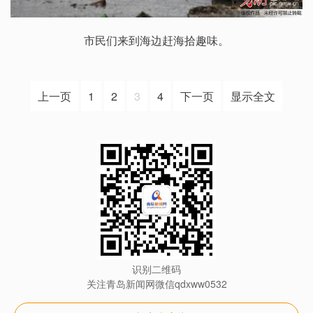
市民们来到海边赶海拾趣味。
上一页
1
2
3
4
下一页
显示全文
识别二维码
关注青岛新闻网微信qdxww0532