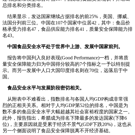
总排名和分类排名。
结果显示，发达国家继续占据排名的前25%，美国、挪威、
法国分列前三位。中国在107个国家中位居42，其中：食品价
格承受力排名47，食品供应能力排名41，质量安全保障能力排
名43。
中国食品安全水平处于世界中上游、发展中国家前列。
报告将中国列入良好表现(Good Performance)一档，并将质
量安全保障能力归为中国得分较高的7个指标之一予以特别提
示。而另一发展中人口大国印度排名则在70位，远落后于中
国。
食品安全水平与发展阶段密切相关。
从附表中不难看出，指数排名与各国人均GDP构成非常强
烈的正相关关系。相对于人均GDP第52位的排名，中国是为
数不多的食品安全水平大幅超越其社会富裕程度的国家之一。
此外，报告指出，希腊成为排名下降最多的发达国家(下降6
位)，主要原因就是受累于经济不景气(GDP下跌20%)，这也从
另一个侧面说明了食品安全保障脱离不开经济基础。