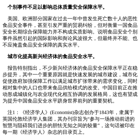
个别事件不足以影响总体质量安全保障水平。
美国、欧洲部分国家在过去一年中曾发生死亡数十人的恶性
食品安全事件，甚至引发严重的贸易纠纷，但对衡量一国食品
安全长期综合保障能力并不构成实质影响。说明食品安全个别
事件虽然引起的国际影响和舆论风波很大，但最终并不能、也
不应掩盖食品安全保障的真实水平。
城市化提高新兴经济体的食品安全水平。
报告特别指出，不少新兴经济体的食品安全保障水平正在稳
步提升，其中一个重要原因就是快速发展的城市建设，城市化
促使政府加强保障工作以满足城市扩张带来的需求变化，同时
相对集中的人口也带来食品供给模式的改变。中国目前正在推
动形成城镇化与农业现代化相互协调的发展格局，这也有望成
为提升中国食品安全水平跻身世界前列的重要契机。
注1：《经济学人》(Economist)杂志创办于1843年，隶属于
英国伦敦经济学人集团，其办刊宗旨为“参与一场推动前进的
智慧与阻碍我们进步的胆怯无知之间的较量”，这句话被印在
每一期《经济学人》杂志的目录页上。