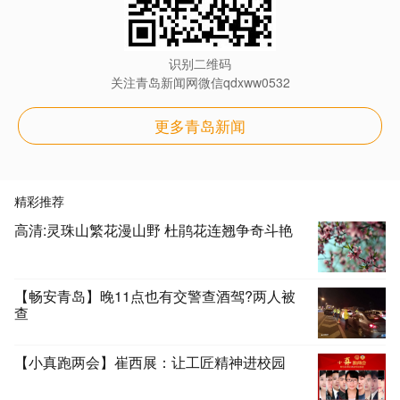
识别二维码
关注青岛新闻网微信qdxww0532
更多青岛新闻
精彩推荐
高清:灵珠山繁花漫山野 杜鹃花连翘争奇斗艳
【畅安青岛】晚11点也有交警查酒驾?两人被
查
【小真跑两会】崔西展：让工匠精神进校园