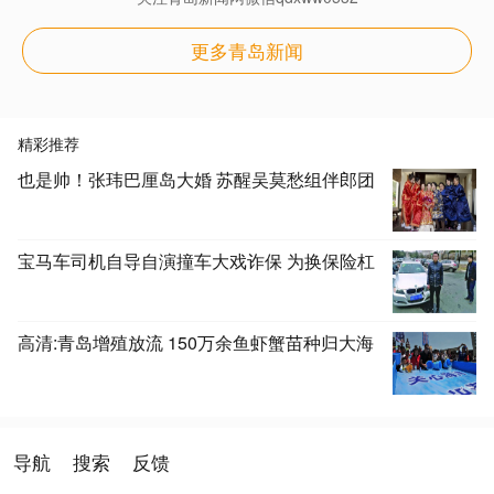
更多青岛新闻
精彩推荐
也是帅！张玮巴厘岛大婚 苏醒吴莫愁组伴郎团
宝马车司机自导自演撞车大戏诈保 为换保险杠
高清:青岛增殖放流 150万余鱼虾蟹苗种归大海
导航
搜索
反馈