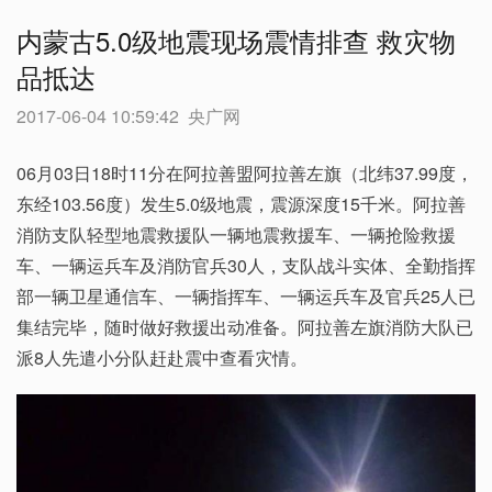
内蒙古5.0级地震现场震情排查 救灾物
品抵达
2017-06-04 10:59:42
央广网
06月03日18时11分在阿拉善盟阿拉善左旗（北纬37.99度，
东经103.56度）发生5.0级地震，震源深度15千米。阿拉善
消防支队轻型地震救援队一辆地震救援车、一辆抢险救援
车、一辆运兵车及消防官兵30人，支队战斗实体、全勤指挥
部一辆卫星通信车、一辆指挥车、一辆运兵车及官兵25人已
集结完毕，随时做好救援出动准备。阿拉善左旗消防大队已
派8人先遣小分队赶赴震中查看灾情。