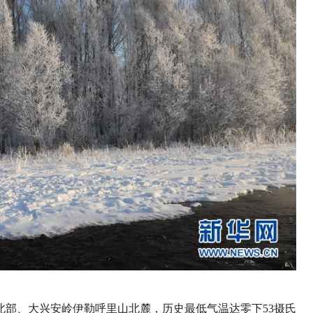
北部、大兴安岭伊勒呼里山北麓，历史最低气温达零下53摄氏