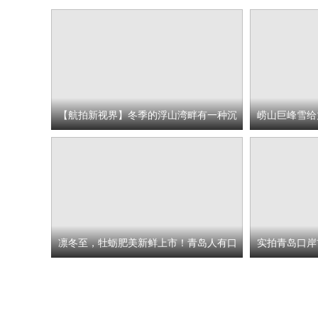
【航拍新视界】冬季的浮山湾畔有一种沉
崂山巨峰雪给
静的美
娆
凛冬至，牡蛎肥美新鲜上市！青岛人有口
实拍青岛口岸
福啦
亮相