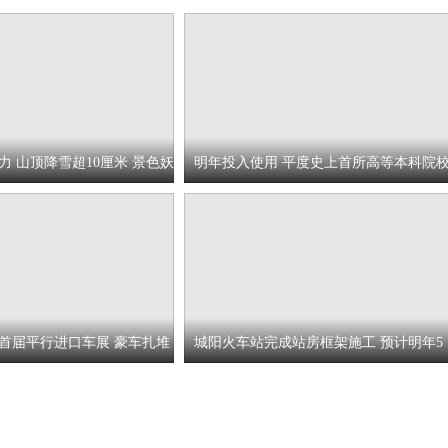
力 山顶降雪超10厘米 景色妖
明年投入使用 平度史上首所高等本科院
揭开面纱
首届平行进口车展 豪车扎堆
城阳火车站完成站房框架施工 预计明年5
月份交付