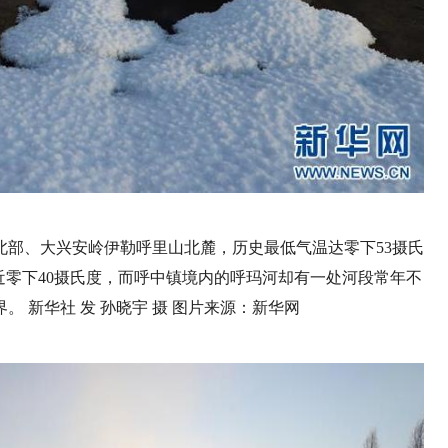
北部、大兴安岭伊勒呼里山北麓，历史最低气温达零下53摄氏
接近零下40摄氏度，而呼中镇境内的呼玛河却有一处河段常年不
 新华社 发 孙晓宇 摄 图片来源：新华网