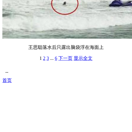
王思聪落水后只露出脑袋浮在海面上
1
2
3
...
6
下一页
显示全文
--
首页