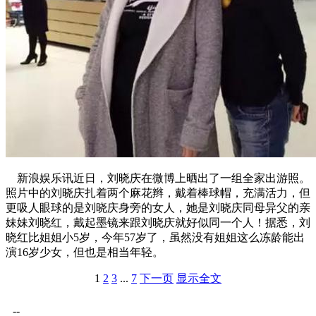
新浪娱乐讯近日，刘晓庆在微博上晒出了一组全家出游照。
照片中的刘晓庆扎着两个麻花辫，戴着棒球帽，充满活力，但
更吸人眼球的是刘晓庆身旁的女人，她是刘晓庆同母异父的亲
妹妹刘晓红，戴起墨镜来跟刘晓庆就好似同一个人！据悉，刘
晓红比姐姐小5岁，今年57岁了，虽然没有姐姐这么冻龄能出
演16岁少女，但也是相当年轻。
1
2
3
...
7
下一页
显示全文
--