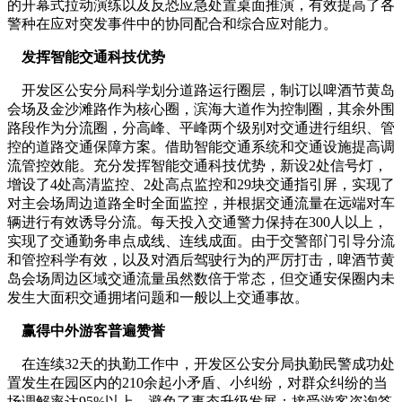
的开幕式拉动演练以及反恐应急处置桌面推演，有效提高了各
警种在应对突发事件中的协同配合和综合应对能力。
发挥智能交通科技优势
开发区公安分局科学划分道路运行圈层，制订以啤酒节黄岛
会场及金沙滩路作为核心圈，滨海大道作为控制圈，其余外围
路段作为分流圈，分高峰、平峰两个级别对交通进行组织、管
控的道路交通保障方案。借助智能交通系统和交通设施提高调
流管控效能。充分发挥智能交通科技优势，新设2处信号灯，
增设了4处高清监控、2处高点监控和29块交通指引屏，实现了
对主会场周边道路全时全面监控，并根据交通流量在远端对车
辆进行有效诱导分流。每天投入交通警力保持在300人以上，
实现了交通勤务串点成线、连线成面。由于交警部门引导分流
和管控科学有效，以及对酒后驾驶行为的严厉打击，啤酒节黄
岛会场周边区域交通流量虽然数倍于常态，但交通安保圈内未
发生大面积交通拥堵问题和一般以上交通事故。
赢得中外游客普遍赞誉
在连续32天的执勤工作中，开发区公安分局执勤民警成功处
置发生在园区内的210余起小矛盾、小纠纷，对群众纠纷的当
场调解率达95%以上，避免了事态升级发展；接受游客咨询答