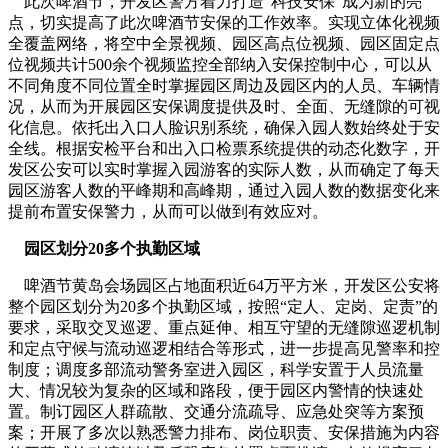
此次啤酒节，开发区警方着力打造“科技安保”成为新的亮
点，切实提高了此次啤酒节安保的工作效率。实现立体化视频
全覆盖网络，将空中全景视频、园区高点位视频、园区固定点
位视频共计500余个视频监控全部纳入安保控制中心，可以从
不同角度不同位置全时掌握园区周边及园区内的人员、车辆情
况，从而为开展园区安保调度提供及时、全面、无缝隙的可视
化信息。依托出入口人脸识别系统，确保入园人数始终处于安
全线。根据安检平台和出入口检票系统提供的动态化数字，开
发区公安可以实时掌握入园游客的实际人数，从而确定了每天
园区游客人数的平峰期和高峰期，通过入园人数的数据变化来
提前布置安保警力，从而可以做到有效应对。
园区划分20多个执勤区域
啤酒节黄岛会场园区占地面积近64万平方米，开发区公安将
整个园区划分为20多个执勤区域，按照“定人、定岗、定责”的
要求，采取交叉巡逻、重点延伸、相互守望的无缝隙巡逻机制
和定点守候与流动巡逻相结合等形式，进一步提高见警率和控
制度；调度多部流动警务室进入园区，科学安置于人员流量
大、情况较为复杂的区域和路段，便于园区内警情的快速处
置。制订园区人群疏散、交通分流疏导、应急处突等方案预
案；开展了多次以熟悉警力排布、岗位职责、安保措施为内容