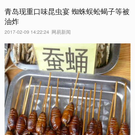
青岛现重口味昆虫宴 蜘蛛蜈蚣蝎子等被
油炸
2017-02-09 14:22:24
网易新闻