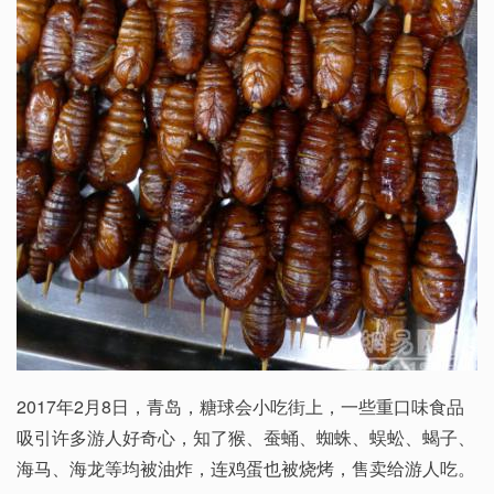
2017年2月8日，青岛，糖球会小吃街上，一些重口味食品
吸引许多游人好奇心，知了猴、蚕蛹、蜘蛛、蜈蚣、蝎子、
海马、海龙等均被油炸，连鸡蛋也被烧烤，售卖给游人吃。