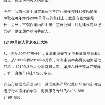
喧嚣、低调送别故人的愿望。
今年，我市已着手研究海葬的常态化操作按排和奖励措施，
争取在每年海葬2000具骨灰的基础上，数量有较大的增
长。另外，市殡仪馆内西山建生态葬公园，计划建设海葬纪
念碑，供家属祭奠海葬故人。
12109具故人骨灰魂归大海
从上世纪90年代初开始，青岛市率先在全国开展骨灰撒海活
动。从1991年到2016年6月底，青岛市共举办骨灰撒海活动
73次，12109具故人骨灰魂归大海。如按农村传统墓穴安葬
计算，直接节约土地200多亩。
青岛市殡仪馆是我市唯一经国家海洋局批准的可在指定海域
进行骨灰撒海的单位，海葬服务专线为84961555，
84961556。