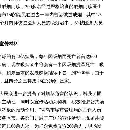
戒烟门诊，200多名经过严格培训的戒烟门诊医生
市1/4的烟民在过去一年内曾尝试过戒烟，其中1/5
个月内拜访过医务人员的吸烟者中，2/3被医务人员
宣传材料
约有13亿烟民，每年因吸烟而死亡者高达600
疾病；现在吸烟者中将会有一半因吸烟提早死亡；吸
年。如果当前的发展趋势继续下去，到2030年，由于
万，且四分之三将集中在发展中国家。
民众进一步提高了对烟草危害的认识，增强了摒
和主动性，同时以宣传活动为契机，积极推进公共场
到积极的推动作用。”青岛市城市管理局的工作人员
市各区市、各部门开展了广泛的宣传活动，现场共摆
询1100余人次，为群众免费义诊260余人，现场发