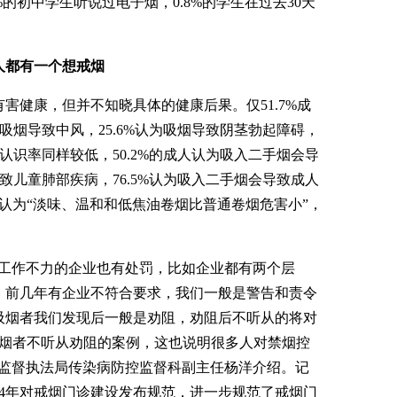
的初中学生听说过电子烟，0.8%的学生在过去30天
。
人都有一个想戒烟
健康，但并不知晓具体的健康后果。仅51.7%成
为吸烟导致中风，25.6%认为吸烟导致阴茎勃起障碍，
害认识率同样较低，50.2%的成人认为吸入二手烟会导
导致儿童肺部疾病，76.5%认为吸入二手烟会导致成人
地认为“淡味、温和和低焦油卷烟比普通卷烟危害小”，
工作不力的企业也有处罚，比如企业都有两个层
，前几年有企业不符合要求，我们一般是警告和责令
吸烟者我们发现后一般是劝阻，劝阻后不听从的将对
吸烟者不听从劝阻的案例，这也说明很多人对禁烟控
生监督执法局传染病防控监督科副主任杨洋介绍。记
14年对戒烟门诊建设发布规范，进一步规范了戒烟门