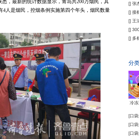
获悉，最新的统计数据显示，青岛共200万烟民，其
偿
[
]
张
就有4人是烟民，控烟条例实施第四个年头，烟民数量
公
[
]
接
为主
[
]
王
[
]
3
省钱
[
]
多
代"
分
冷冻
[
口袋
[
口袋
[
口袋