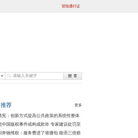
登陆通行证
日推荐
更多
清宪：创新方式提高公共政策的系统性整体
同性
觉中国版权事件或构成欺诈 专家建议处罚至
问奔驰维权：服务费进了谁腰包 能否三倍赔