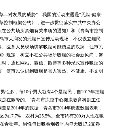
--对发展的威胁”，我国的活动主题是“无烟·健康·
烟草控制框架公约》，进一步贯彻落实中共中央办公
头在公共场所禁烟有关事项的通知》和《青岛市控制
青岛市大润发的无烟日宣传活动现场，不仅设立烟民
料、医务人员现场讲解吸烟可能诱发的疾病，让市民
例》规定，树立不在公共场所吸烟的社会新风尚，努
同时，通过网站、微信、微博等多种形式宣传吸烟的
害，使市民认识到吸烟是害人害己、不健康、不文明
性多，每10个男人就有4个是烟民，自2013年控烟
数是在微降的。”青岛市疾控中心健康教育科副主任
是2014年的数据，青岛市2014年调查数据表明，
区为17.7%，农村为25.5%。全市约有200万人现在吸
中在青壮年。男性每日吸卷烟者平均每天吸17.2支卷