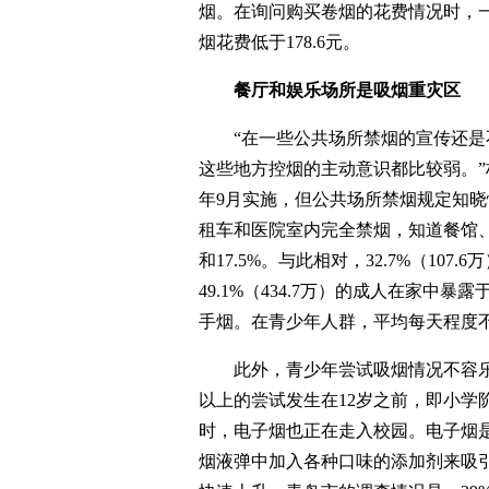
烟。在询问购买卷烟的花费情况时，一
烟花费低于178.6元。
餐厅和娱乐场所是吸烟重灾区
“在一些公共场所禁烟的宣传还是不
这些地方控烟的主动意识都比较弱。”
年9月实施，但公共场所禁烟规定知
租车和医院室内完全禁烟，知道餐馆、
和17.5%。与此相对，32.7%（1
49.1%（434.7万）的成人在家中暴露
手烟。在青少年人群，平均每天程度不
此外，青少年尝试吸烟情况不容乐观。1
以上的尝试发生在12岁之前，即小学阶
时，电子烟也正在走入校园。电子烟
烟液弹中加入各种口味的添加剂来吸