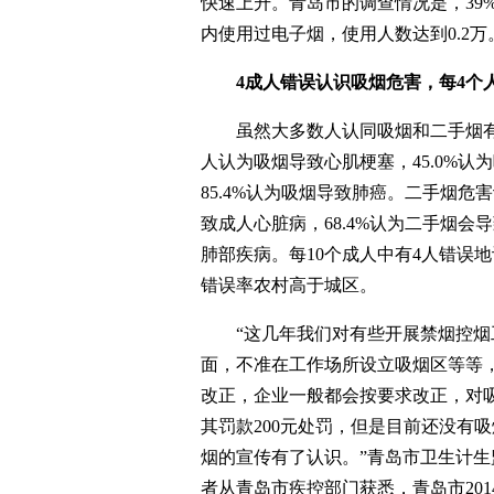
快速上升。青岛市的调查情况是，39%
内使用过电子烟，使用人数达到0.2万
4成人错误认识吸烟危害，每4个
虽然大多数人认同吸烟和二手烟有害
人认为吸烟导致心肌梗塞，45.0%认
85.4%认为吸烟导致肺癌。二手烟危
致成人心脏病，68.4%认为二手烟会
肺部疾病。每10个成人中有4人错误
错误率农村高于城区。
“这几年我们对有些开展禁烟控烟
面，不准在工作场所设立吸烟区等等
改正，企业一般都会按要求改正，对
其罚款200元处罚，但是目前还没有
烟的宣传有了认识。”青岛市卫生计
者从青岛市疾控部门获悉，青岛市20