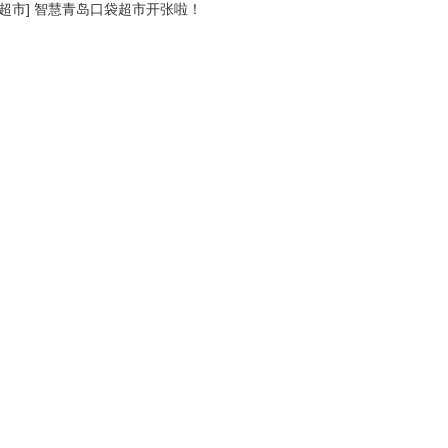
超市
]
智慧青岛口袋超市开张啦！