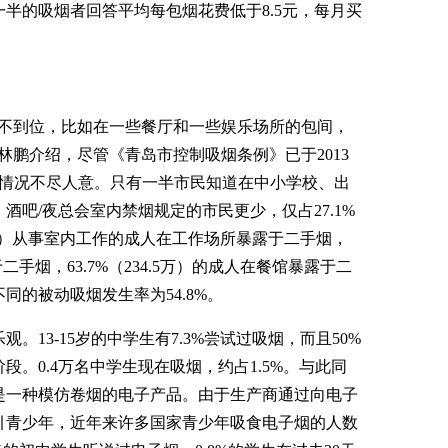
半的吸烟者回答平均每包烟花费低于8.5元，每月买
到位，比如在一些餐厅和一些娱乐场所的包间，
林鹏介绍，尽管《青岛市控制吸烟条例》已于2013
晓情况不尽人意。只有一半市民知道在中小学校、出
酒吧/夜总会室内禁烟规定的市民更少，仅占27.1%
07.6万）从事室内工作的成人在工作场所暴露于二手烟，
于二手烟，63.7%（234.5万）的成人在餐馆暴露于二
同的被动吸烟发生率为54.8%。
3-15岁的中学生有7.3%尝试过吸烟，而且50%
段。0.4万名中学生现在吸烟，约占1.5%。与此同
是一种模仿卷烟的电子产品。由于生产商通过向电子
引青少年，近年来许多国家青少年吸食电子烟的人数