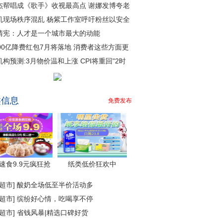
杰帮唱成《歌手》收视最高点 谢娜发博夸老
机现场秩序混乱 杨紫工作室呼吁粉丝以安全
清宪：人才是一个城市最大的动能
000亿降费红包7月将落地 消费者这些方面更
机构预测:3月物价温和上涨 CPI将重回"2时
类信息
免费发布
速食9.9元疯狂抢
纸类低价狂欢中
超市
]
酸奶全场低至半价活动多
超市
]
缤纷好心情，吃喝享不停
超市
]
省钱风暴|精选口碑好货