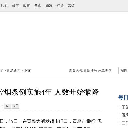
旅游
健康
教育
美食
婚嫁
打折
营销
站内
中心
>
青岛新闻
> 正文
青岛天气
青岛挂号
违章查询
 控烟条例实施4年 人数开始微降
每
-
+
A
A
号：
[
]
王
性协
[
]
视
无烟日，当日，在青岛大润发超市门口，青岛市举行“无
痛
[
]
三