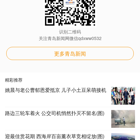
识别二维码
关注青岛新闻网微信qdxww0532
更多青岛新闻
精彩推荐
姚晨与老公曹郁恩爱抵京 儿子小土豆呆萌接机
路边三轮车着火 公交司机悄然扑灭不留名(图)
迎最佳赏花期 西海岸百亩薰衣草竞相绽放(图)