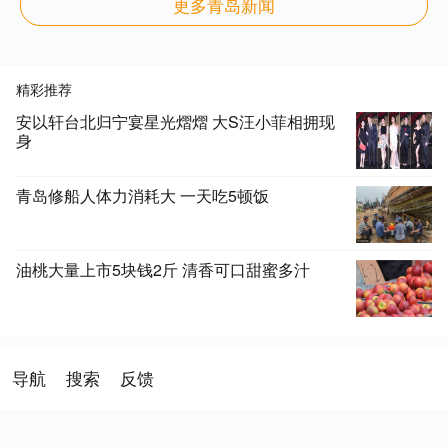
更多青岛新闻
精彩推荐
安以轩台北归宁宴星光熠熠 大S汪小菲相拥现
身
青岛修船人体力消耗大 一天吃5顿饭
油桃大量上市5块钱2斤 清香可口甜蜜多汁
导航
搜索
反馈