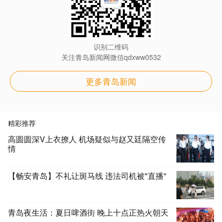
识别二维码
关注青岛新闻网微信qdxww0532
更多青岛新闻
精彩推荐
高圆圆深V上衣撩人 机场疑似与赵又廷隔空传
情
【畅安青岛】不礼让斑马线 违法司机被"直播"
青岛夜生活：夏日啤酒街 晚上十点正热火朝天