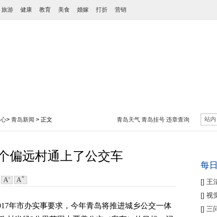
旅游
健康
教育
美食
婚嫁
打折
营销
站内
中心
>
青岛新闻
> 正文
青岛天气
青岛挂号
违章查询
3个偏远村通上了公交车
每
-
+
A
A
：
[
]
王
性协
[
]
视
017年市办实事要求，今年青岛将推进城乡公交一体
痛
[
]
三