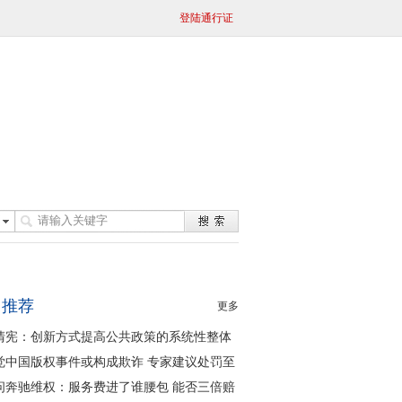
登陆通行证
日推荐
更多
清宪：创新方式提高公共政策的系统性整体
同性
觉中国版权事件或构成欺诈 专家建议处罚至
问奔驰维权：服务费进了谁腰包 能否三倍赔