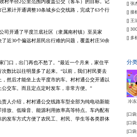
行政村半径2公里范围内覆盖公交（客车）的目标。记
偿
[
]
张
已累计开通调整10条城乡公交线路，完成了63个行
公
[
]
接
为主
[
]
王
[
]
3
公司开通了平度兰底社区（隶属南村镇）至吴家
省钱
[
]
多
了近30个偏远村居民出行难的问题，覆盖村庄50余
代"
分
门口，出门再也不愁了。”最近一个月来，家住平
行次数比以往明显多了起来。“以前，我们村民要去
上，然后才能坐上去平度市的车。村村通公交开通以
上公交车。而且定点定时发车，非常方便。”
冷冻
责人介绍，村村通公交线路车型全部为纯电动新能
零排放、低噪音、能源利用效率高等特点。车内配有
[
口袋
靠的发车方式方便了农民工、村民、学生等各类群体
[
口袋
[
口袋