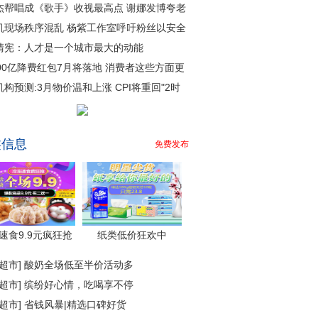
杰帮唱成《歌手》收视最高点 谢娜发博夸老
机现场秩序混乱 杨紫工作室呼吁粉丝以安全
清宪：人才是一个城市最大的动能
000亿降费红包7月将落地 消费者这些方面更
机构预测:3月物价温和上涨 CPI将重回"2时
类信息
免费发布
速食9.9元疯狂抢
纸类低价狂欢中
超市
]
酸奶全场低至半价活动多
超市
]
缤纷好心情，吃喝享不停
超市
]
省钱风暴|精选口碑好货