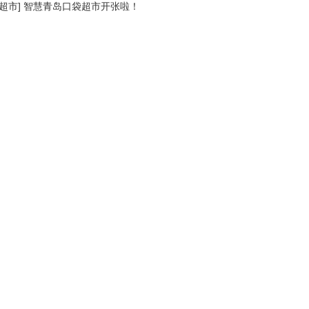
超市
]
智慧青岛口袋超市开张啦！