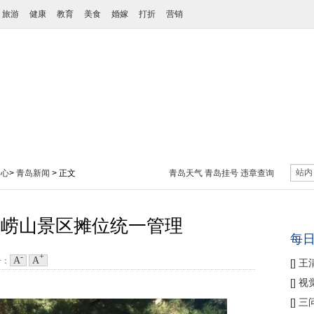
旅游
健康
教育
美食
婚嫁
打折
营销
站内
中心
>
青岛新闻
> 正文
青岛天气
青岛挂号
违章查询
 崂山景区摊位统一管理
每
-
+
A
A
号：
[
]
王
性协
[
]
视
痛
[
]
三