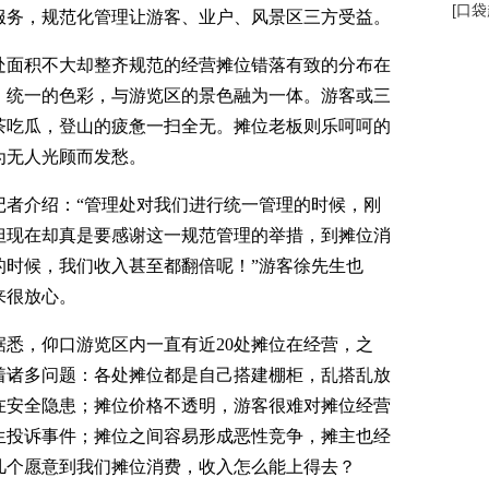
[
口袋
服务，规范化管理让游客、业户、风景区三方受益。
面积不大却整齐规范的经营摊位错落有致的分布在
、统一的色彩，与游览区的景色融为一体。游客或三
茶吃瓜，登山的疲惫一扫全无。摊位老板则乐呵呵的
为无人光顾而发愁。
介绍：“管理处对我们进行统一管理的时候，刚
但现在却真是要感谢这一规范管理的举措，到摊位消
的时候，我们收入甚至都翻倍呢！”游客徐先生也
来很放心。
，仰口游览区内一直有近20处摊位在经营，之
着诸多问题：各处摊位都是自己搭建棚柜，乱搭乱放
在安全隐患；摊位价格不透明，游客很难对摊位经营
生投诉事件；摊位之间容易形成恶性竞争，摊主也经
几个愿意到我们摊位消费，收入怎么能上得去？