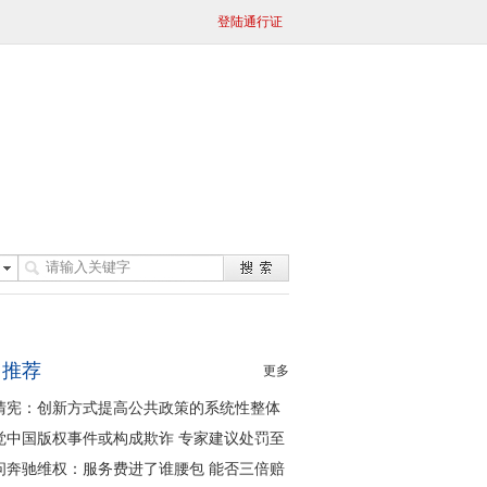
登陆通行证
日推荐
更多
清宪：创新方式提高公共政策的系统性整体
同性
觉中国版权事件或构成欺诈 专家建议处罚至
问奔驰维权：服务费进了谁腰包 能否三倍赔