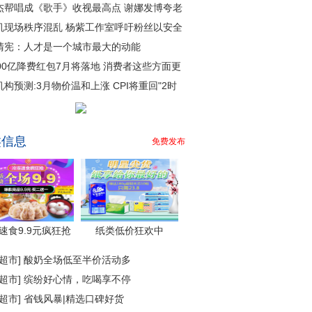
杰帮唱成《歌手》收视最高点 谢娜发博夸老
机现场秩序混乱 杨紫工作室呼吁粉丝以安全
清宪：人才是一个城市最大的动能
000亿降费红包7月将落地 消费者这些方面更
机构预测:3月物价温和上涨 CPI将重回"2时
类信息
免费发布
速食9.9元疯狂抢
纸类低价狂欢中
超市
]
酸奶全场低至半价活动多
超市
]
缤纷好心情，吃喝享不停
超市
]
省钱风暴|精选口碑好货