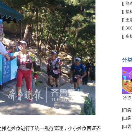
偿
[
]
张
公
[
]
接
为主
[
]
王
[
]
3
省钱
[
]
多
代"
分
冷冻
[
口袋
[
口袋
[
口袋
摊点摊位进行了统一规范管理，小小摊位四证齐