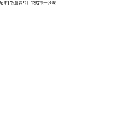
超市
]
智慧青岛口袋超市开张啦！