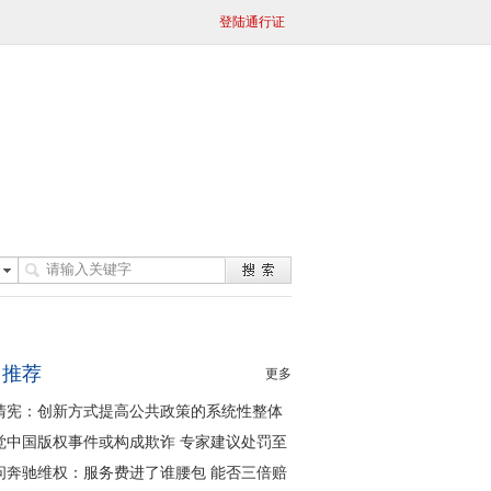
登陆通行证
日推荐
更多
清宪：创新方式提高公共政策的系统性整体
同性
觉中国版权事件或构成欺诈 专家建议处罚至
问奔驰维权：服务费进了谁腰包 能否三倍赔