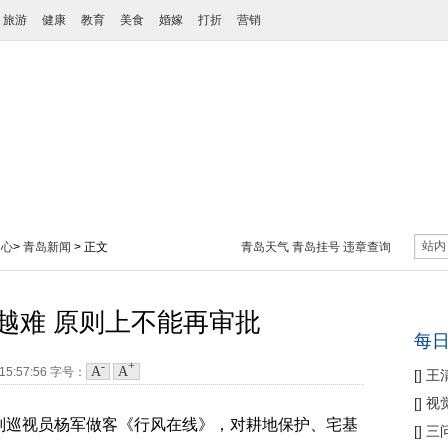
旅游
健康
教育
美食
婚嫁
打折
营销
站内
中心
>
青岛新闻
> 正文
青岛天气
青岛挂号
违章查询
越难 原则上不能再审批
每
-
+
A
A
 15:57:56
字号：
[
]
王
性协
[
]
视
巡视员杨军做客《行风在线》，对耕地保护、宅基
痛
[
]
三