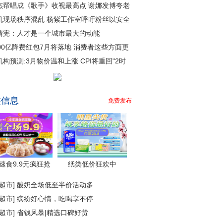
杰帮唱成《歌手》收视最高点 谢娜发博夸老
机现场秩序混乱 杨紫工作室呼吁粉丝以安全
清宪：人才是一个城市最大的动能
000亿降费红包7月将落地 消费者这些方面更
机构预测:3月物价温和上涨 CPI将重回"2时
类信息
免费发布
速食9.9元疯狂抢
纸类低价狂欢中
超市
]
酸奶全场低至半价活动多
超市
]
缤纷好心情，吃喝享不停
超市
]
省钱风暴|精选口碑好货