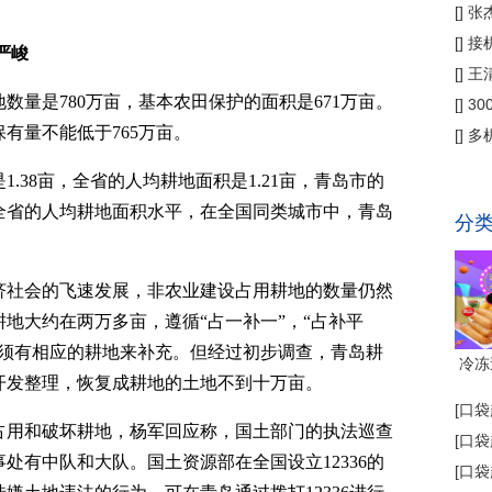
偿
[
]
张
公
[
]
接
严峻
为主
[
]
王
数量是780万亩，基本农田保护的面积是671万亩。
[
]
3
保有量不能低于765万亩。
省钱
[
]
多
代"
38亩，全省的人均耕地面积是1.21亩，青岛市的
全省的人均耕地面积水平，在全国同类城市中，青岛
分
社会的飞速发展，非农业建设占用耕地的数量仍然
地大约在两万多亩，遵循“占一补一”，“占补平
必须有相应的耕地来补充。但经过初步调查，青岛耕
冷冻
开发整理，恢复成耕地的土地不到十万亩。
[
口袋
用和破坏耕地，杨军回应称，国土部门的执法巡查
[
口袋
处有中队和大队。国土资源部在全国设立12336的
[
口袋