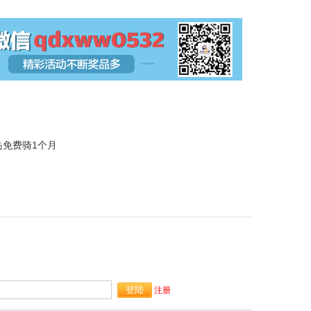
岛免费骑1个月
注册