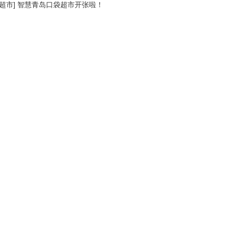
超市
]
智慧青岛口袋超市开张啦！