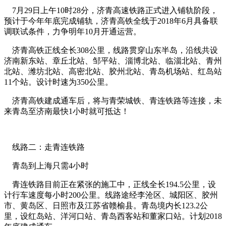
7月29日上午10时28分，济青高速铁路正式进入铺轨阶段，
预计于今年年底完成铺轨，济青高铁全线于2018年6月具备联
调联试条件，力争明年10月开通运营。
济青高铁正线全长308公里，线路贯穿山东半岛，沿线共设
济南新东站、章丘北站、邹平站、淄博北站、临淄北站、青州
北站、潍坊北站、高密北站、胶州北站、青岛机场站、红岛站
11个站。设计时速为350公里。
济青高铁建成通车后，将与青荣城铁、青连铁路等连接，未
来青岛至济南最快1小时就可抵达！
线路二：走青连铁路
青岛到上海只需4小时
青连铁路目前正在紧张的施工中，正线全长194.5公里，设
计行车速度每小时200公里。线路途经李沧区、城阳区、胶州
市、黄岛区、日照市及江苏省赣榆县。青岛境内长123.2公
里，设红岛站、洋河口站、青岛西客站和董家口站。计划2018