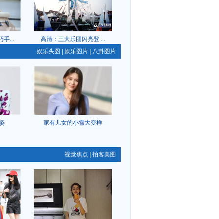
手...
高清：三大乐团闪亮登 ...
娱乐头图
|
娱乐图片
|
八卦图片
姿
家有儿女的小雪大变样
视觉焦点
|
拍客美图