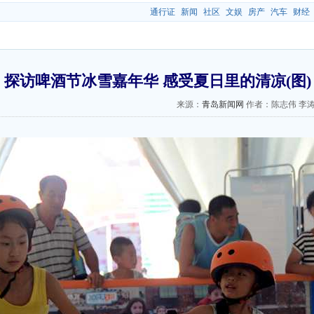
通行证
新闻
社区
文娱
房产
汽车
财经
探访啤酒节冰雪嘉年华 感受夏日里的清凉(图)
来源：
青岛新闻网
作者：陈志伟 李涛