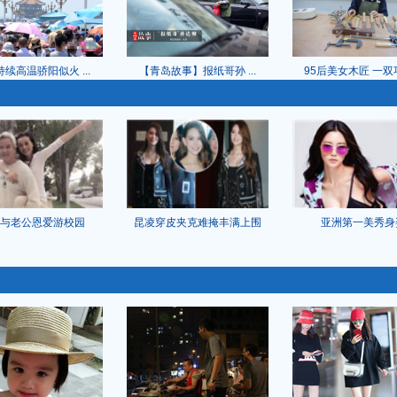
续高温骄阳似火 ...
【青岛故事】报纸哥孙 ...
95后美女木匠 一双巧
与老公恩爱游校园
昆凌穿皮夹克难掩丰满上围
亚洲第一美秀身