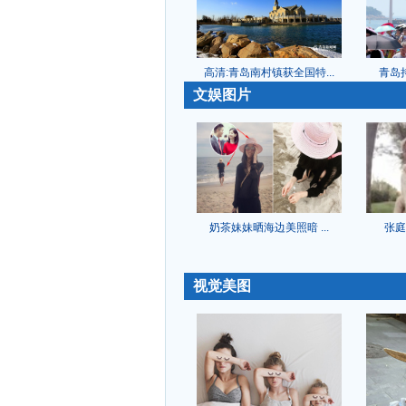
高清:青岛南村镇获全国特...
青岛持
-
文娱图片
奶茶妹妹晒海边美照暗 ...
张庭
-
视觉美图