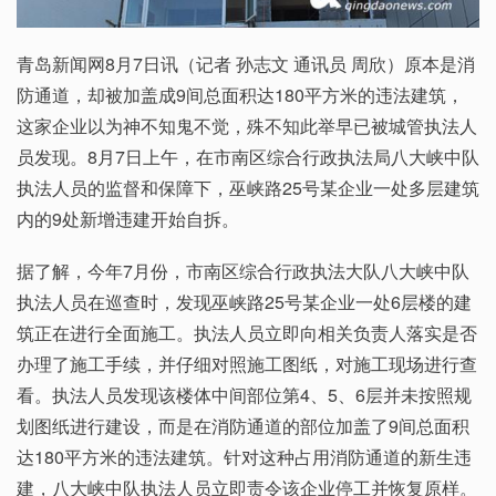
青岛新闻网8月7日讯（记者 孙志文 通讯员 周欣）原本是消
防通道，却被加盖成9间总面积达180平方米的违法建筑，
这家企业以为神不知鬼不觉，殊不知此举早已被城管执法人
员发现。8月7日上午，在市南区综合行政执法局八大峡中队
执法人员的监督和保障下，巫峡路25号某企业一处多层建筑
内的9处新增违建开始自拆。
据了解，今年7月份，市南区综合行政执法大队八大峡中队
执法人员在巡查时，发现巫峡路25号某企业一处6层楼的建
筑正在进行全面施工。执法人员立即向相关负责人落实是否
办理了施工手续，并仔细对照施工图纸，对施工现场进行查
看。执法人员发现该楼体中间部位第4、5、6层并未按照规
划图纸进行建设，而是在消防通道的部位加盖了9间总面积
达180平方米的违法建筑。针对这种占用消防通道的新生违
建，八大峡中队执法人员立即责令该企业停工并恢复原样。