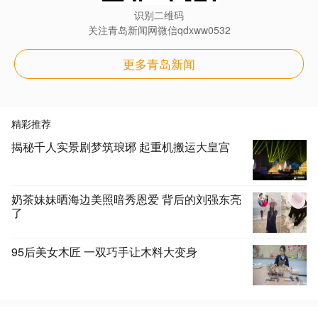
识别二维码
关注青岛新闻网微信qdxww0532
更多青岛新闻
精彩推荐
揭秘千人实景剧梦筑琅琊 起重机搬运大皇宫
奶茶妹妹晒海边美照暗秀恩爱 背后的刘强东亮
了
95后美女木匠 一双巧手让木料大变身