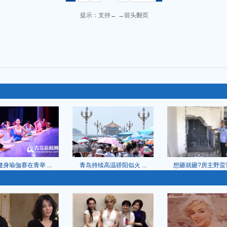
提示：支持← →箭头翻页
身瑜伽赛在青举 ...
青岛持续高温骄阳似火 ...
想砸就砸?房主野蛮装