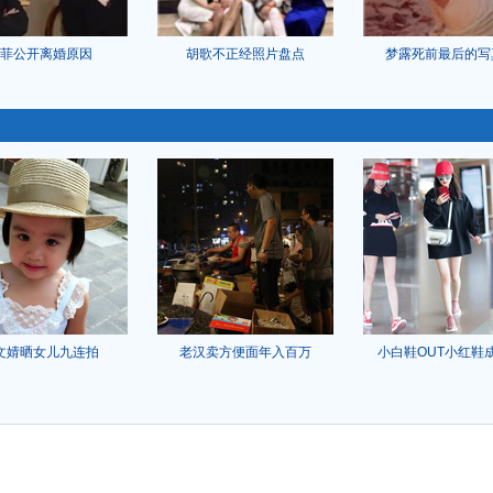
菲公开离婚原因
胡歌不正经照片盘点
梦露死前最后的写
文婧晒女儿九连拍
老汉卖方便面年入百万
小白鞋OUT小红鞋