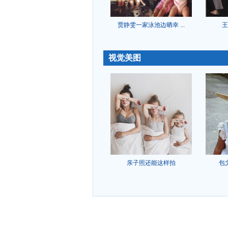
贾静雯一家泳池边晒幸 ...
王
-
视觉美图
亲子照还能这样拍
包
-