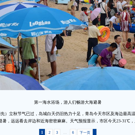
第一海水浴场，游人们畅游大海避暑
郝明先）立秋节气已过，岛城白天仍旧热力十足，青岛今天市区及海边最高温
避暑，远远看去岸边和近海密密麻麻。天气预报显示，市区今天23-31℃
1
...
2
3
6
下一页