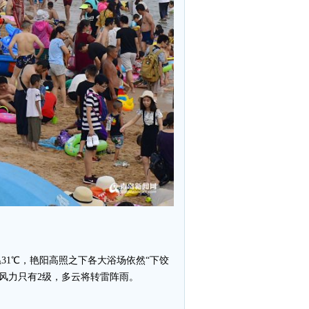
31℃，艳阳高照之下各大浴场依然“下饺
，风力只有2级，多云将转雷阵雨。