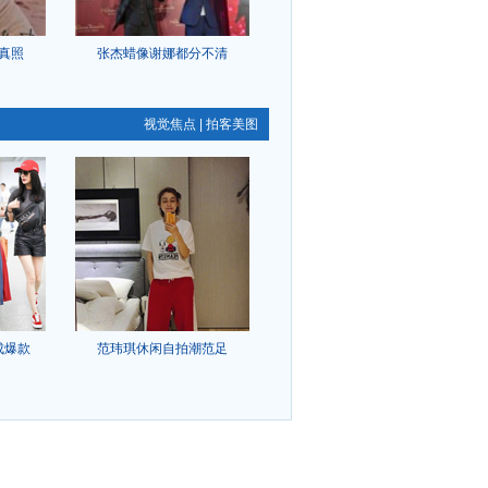
真照
张杰蜡像谢娜都分不清
视觉焦点
|
拍客美图
成爆款
范玮琪休闲自拍潮范足