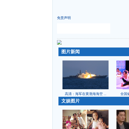
免责声明
-
-
图片新闻
高清：海军在黄渤海海空 ...
全国健
-
文娱图片