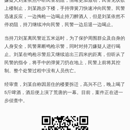
上楼制止，刘某跑步下楼，手持弹簧刀快速冲向民警。民警
迅速反应，一边掏枪一边喝止持刀醉酒人，但是刘某依然不
停劝阻，持刀继续冲向民警，民警一边后退一边喝止。
当持刀刘某离民警近五米远时，为了保护周围群众及自身的
人身安全，民警果断鸣枪示警，同时对持刀嫌疑人进行喝
止。刘某在鸣枪示警后又继续追出三四米的距离，但听从了
民警的指令，将手中的弹簧刀扔在地上，民警上前将其控
制。整个处警过程中没有人员伤亡。
经审查，刘某自称因居住的楼要拆迁，高兴不已，晚上喝了
5斤啤酒，酒后便上演了荒唐的一幕。目前，案件正在进一
步侦查中。