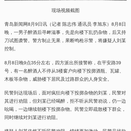
现场视频截图
青岛新闻网8月9日讯（记者 陈志伟 通讯员 李旭东）8月8日
晚，一男子醉酒后寻衅滋事，先是向楼下乱扔杂物，后又持
刀试图袭警。警方制止无果，果断鸣枪示警，将嫌疑人刘某
控制。
8月8日晚9点35分左右，四方派出所接警称，在平安路39
号，有一名醉酒人不停从3楼窗户向楼下投掷酒瓶、瓦罐、
木板等杂物，威胁楼下居民及过路群众的人身安全。
民警到达现场后，面对疯狂向楼下投掷杂物的刘某，民警对
其进行劝阻，但刘某已经喝醉，拒不听从民警劝说，仍一边
吆喝，一边继续朝楼下投掷杂物。民警立即疏散楼下群众，
同时继续对刘某进行劝阻。
嫌疑人刘某依然不听民警劝阻，情绪更加激动，民警见状欲