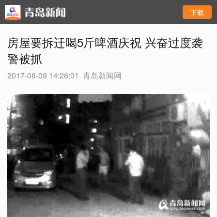
下载
房屋要拆迁喝5斤啤酒庆祝 兴奋过度袭
警被抓
2017-08-09 14:26:01
青岛新闻网