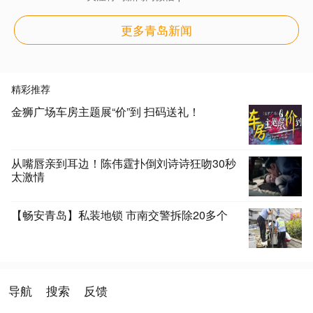
更多青岛新闻
精彩推荐
金狮广场车房主题展“价”到 扫码送礼！
从嘴唇亲到耳边！陈伟霆扑倒刘诗诗狂吻30秒
太激情
【畅安青岛】私装地锁 市南交警拆除20多个
导航
搜索
反馈