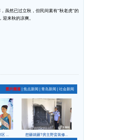
，虽然已过立秋，但民间素有“秋老虎”的
，迎来秋的凉爽。
图片频道
|
焦点新闻
|
青岛新闻
|
社会新闻
...
想砸就砸?房主野蛮装修...