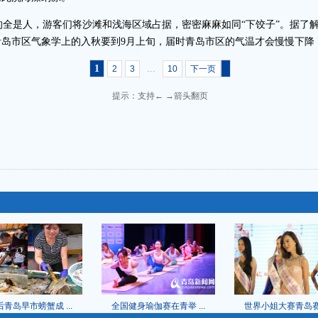
是人，游客们将沙滩和浅海区域占据，密密麻麻如同“下饺子”。据了解
岛市区气象学上的入秋要到9月上旬，届时青岛市区的气温才会慢慢下降
1
...
2
3
10
下一页
提示：支持← →箭头翻页
青岛早市螃蟹成 ...
全国健身瑜伽赛在青举 ...
世界小姐大赛青岛赛区 