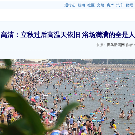
通行证
新闻
社区
文娱
房产
汽车
财经
高清：立秋过后高温天依旧 浴场满满的全是人
来源：
青岛新闻网
作者