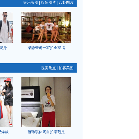
娱乐头图
|
娱乐图片
|
八卦图片
现身
梁静管虎一家拍全家福
视觉焦点
|
拍客美图
成爆款
范玮琪休闲自拍潮范足