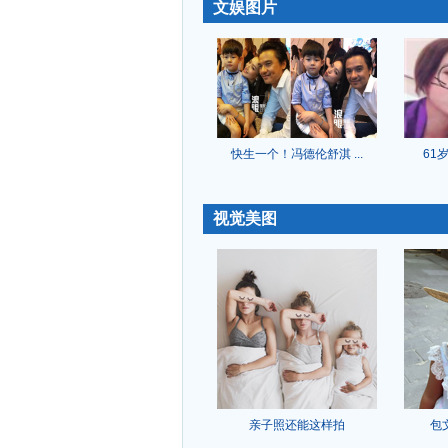
-
文娱图片
快生一个！冯德伦舒淇 ...
61
-
视觉美图
亲子照还能这样拍
包
-