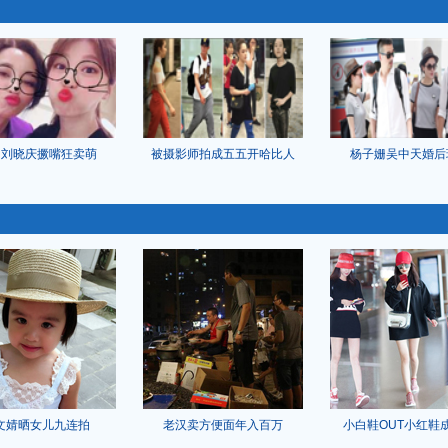
岁刘晓庆撅嘴狂卖萌
被摄影师拍成五五开哈比人
杨子姗吴中天婚后
文婧晒女儿九连拍
老汉卖方便面年入百万
小白鞋OUT小红鞋